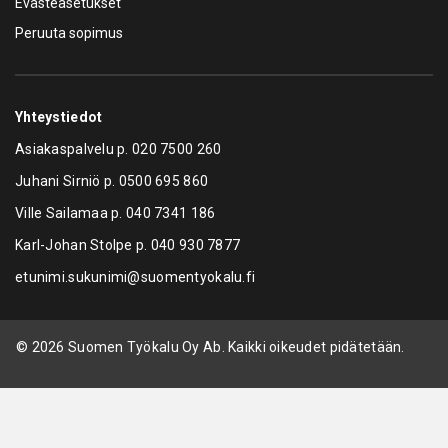
Evästeasetukset
Peruuta sopimus
Yhteystiedot
Asiakaspalvelu p.
020 7500 260
Juhani Sirniö p.
0500 695 860
Ville Sailamaa p.
040 7341 186
Karl-Johan Stolpe p.
040 930 7877
etunimi.sukunimi@suomentyokalu.fi
© 2026 Suomen Työkalu Oy Ab. Kaikki oikeudet pidätetään.