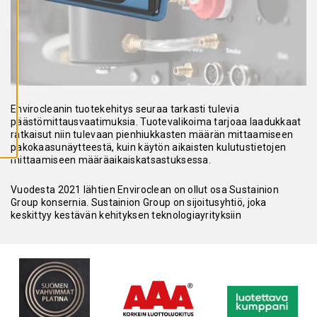
A
I
K
K
I
E
V
Ä
S
T
E
Envirocleanin tuotekehitys seuraa tarkasti tulevia
E
päästömittausvaatimuksia. Tuotevalikoima tarjoaa laadukkaat
T
ratkaisut niin tulevaan pienhiukkasten määrän mittaamiseen
pakokaasunäytteestä, kuin käytön aikaisten kulutustietojen
mittaamiseen määräaikaiskatsastuksessa.
Vuodesta 2021 lähtien Enviroclean on ollut osa Sustainion
Group konsernia. Sustainion Group on sijoitusyhtiö, joka
keskittyy kestävän kehityksen teknologiayrityksiin