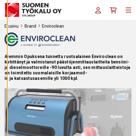
Siirry sisältöön
S
E
Kirjaudu sisään / R
Ostoskori
T
Me
U
K
S
Etusivu
Brand
Enviroclean
I
A
K
I
E
Aiemmin Opuksena tunnettu ruotsalainen Enviroclean on
L
kehittänyt ja valmistanut päästöjenmittauslaitteita bensiini-
L
Ä
ja dieselmoottoreille -90 luvulta asti, sen mittauslaitteistoja
K
on toimitettu suomalaisille korjaamoil-
A
le ja katsastusasemille yli 1000 kpl.
I
K
K
I
H
Y
V
Ä
K
S
Y
K