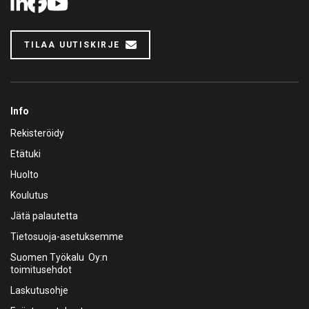
LinkedIn
Facebook
Youtube
TILAA UUTISKIRJE
Info
Rekisteröidy
Etätuki
Huolto
Koulutus
Jätä palautetta
Tietosuoja-asetuksemme
Suomen Työkalu Oy:n
toimitusehdot
Laskutusohje