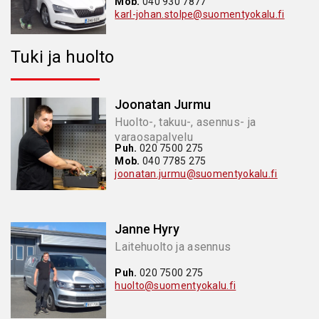
Mob.
040 930 7877
karl-johan.stolpe@suomentyokalu.fi
Tuki ja huolto
Joonatan Jurmu
Huolto-, takuu-, asennus- ja
varaosapalvelu
Puh.
020 7500 275
Mob.
040 7785 275
joonatan.jurmu@suomentyokalu.fi
Janne Hyry
Laitehuolto ja asennus
Puh.
020 7500 275
huolto@suomentyokalu.fi