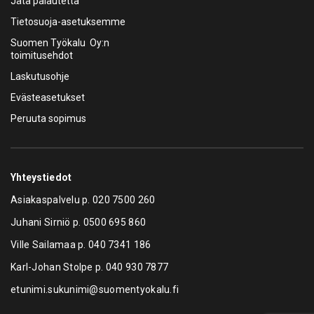
Jätä palautetta
Tietosuoja-asetuksemme
Suomen Työkalu Oy:n
toimitusehdot
Laskutusohje
Evästeasetukset
Peruuta sopimus
Yhteystiedot
Asiakaspalvelu p.
020 7500 260
Juhani Sirniö p.
0500 695 860
Ville Sailamaa p.
040 7341 186
Karl-Johan Stolpe p.
040 930 7877
etunimi.sukunimi@suomentyokalu.fi