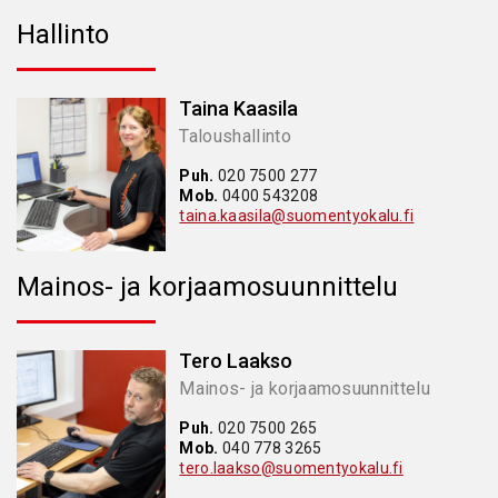
Hallinto
Taina Kaasila
Taloushallinto
Puh.
020 7500 277
Mob.
0400 543208
taina.kaasila@suomentyokalu.fi
Mainos- ja korjaamosuunnittelu
Tero Laakso
Mainos- ja korjaamosuunnittelu
Puh.
020 7500 265
Mob.
040 778 3265
tero.laakso@suomentyokalu.fi