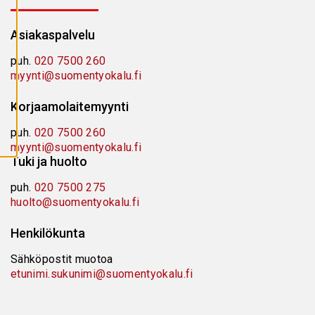
A
I
K
Asiakaspalvelu
K
I
E
puh.
020 7500 260
V
myynti@suomentyokalu.fi
Ä
S
T
E
Korjaamolaitemyynti
E
T
puh.
020 7500 260
myynti@suomentyokalu.fi
Tuki ja huolto
puh.
020 7500 275
huolto@suomentyokalu.fi
Henkilökunta
Sähköpostit muotoa
etunimi.sukunimi@suomentyokalu.fi