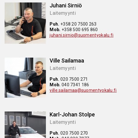
Juhani Sirniö
Laitemyynti
Puh.
+358 20 7500 263
Mob.
+358 500 695 860
juhani.sirnio@suomentyokalu.fi
Ville Sailamaa
Laitemyynti
Puh.
020 7500 271
Mob.
040 7341 186
ville.sailamaa@suomentyokalu.fi
Karl-Johan Stolpe
Laitemyynti
Puh.
020 7500 270