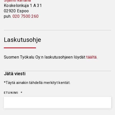
Sijainti kartalla
Koskelonkuja 1 A 31
02920 Espoo
puh.
020 7500 260
Laskutusohje
Suomen Työkalu Oy:n laskutusohjeen löydät
täältä
.
Jätä viesti
*Täytä ainakin tähdellä merkityt kentät.
ETUNIMI
*