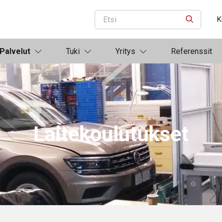
K
ETSI
Palvelut
Tuki
Yritys
Referenssit
Laitekoulutukset