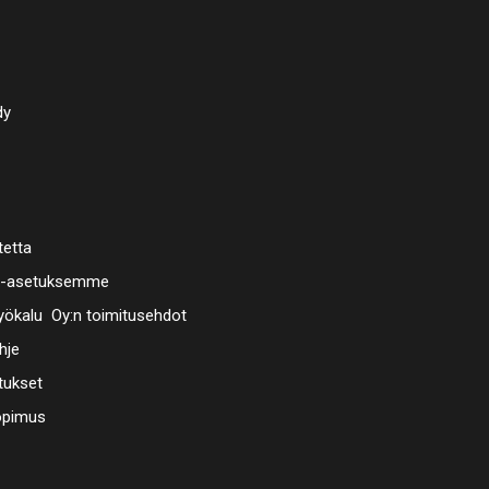
dy
tetta
a-asetuksemme
ökalu Oy:n toimitusehdot
hje
tukset
opimus