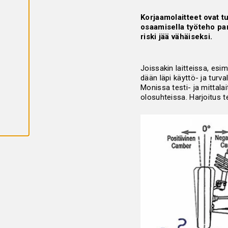
K
A
Korjaamolaitteet ovat tu
I
K
osaamisella työteho par
K
riski jää vähäiseksi.
I
E
V
Ä
S
Joissakin laitteissa, esi
T
dään läpi käyttö- ja turva
E
Monissa testi- ja mittala
E
T
olosuhteissa. Harjoitus 