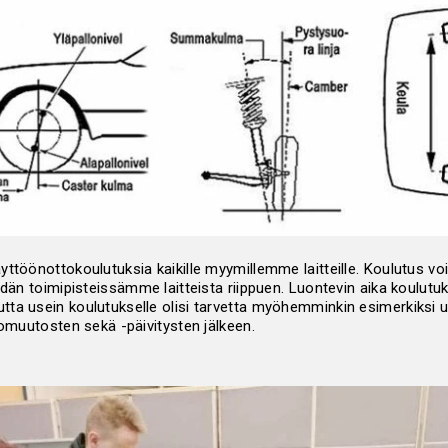
ttöönottokoulutuksia kaikille myymillemme laitteille. Koulutus voi
idän toimipisteissämme laitteista riippuen. Luontevin aika koulutuk
ta usein koulutukselle olisi tarvetta myöhemminkin esimerkiksi u
tomuutosten sekä -päivitysten jälkeen.