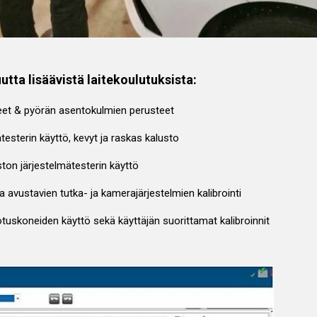
tta lisäävistä laitekoulutuksista:
eet & pyörän asentokulmien perusteet
esterin käyttö, kevyt ja raskas kalusto
ston järjestelmätesterin käyttö
 avustavien tutka- ja kamerajärjestelmien kalibrointi
tuskoneiden käyttö sekä käyttäjän suorittamat kalibroinnit