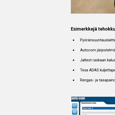
Esimerkkejä tehokkuu
Pyöränsuuntauslaitt
Autocom järjestelmät
Jaltest raskaan kalu
Texa ADAS kuljettajaa
Rengas- ja tasapaino