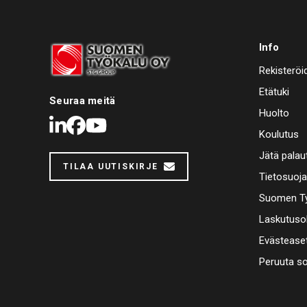
Info
Rekisteröi
Etätuki
Seuraa meitä
Huolto
LinkedIn
Facebook
Youtube
Koulutus
Jätä palau
TILAA UUTISKIRJE
Tietosuoj
Suomen Ty
Laskutuso
Evästease
Peruuta s