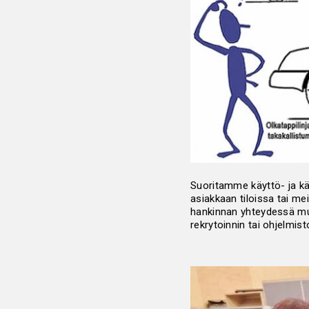
Suoritamme käyttö- ja käy
asiakkaan tiloissa tai me
hankinnan yhteydessä mut
rekrytoinnin tai ohjelmis