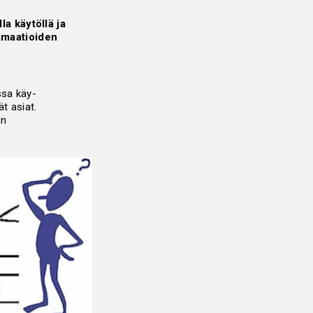
la käytöllä ja
lamaatioiden
ssa käy-
t asiat.
ön