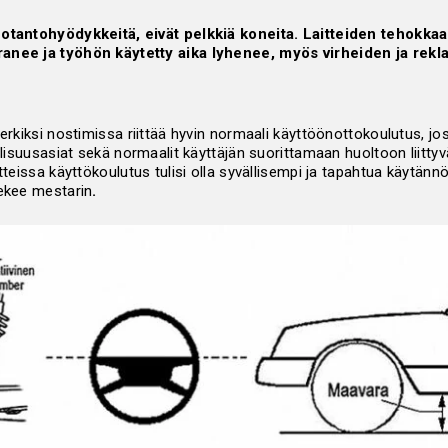
otantohyödykkeitä, eivät pelkkiä koneita. Laitteiden tehokkaal
anee ja työhön käytetty aika lyhenee, myös virheiden ja rek
merkiksi nostimissa riittää hyvin normaali käyttöönottokoulutus, jo
llisuusasiat sekä normaalit käyttäjän suorittamaan huoltoon liittyvä
itteissa käyttökoulutus tulisi olla syvällisempi ja tapahtua käytänn
tekee mestarin
.