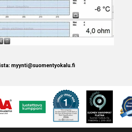
sista: myynti@suomentyokalu.fi