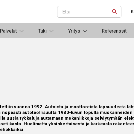
K
ETSI
Palvelut
Tuki
Yritys
Referenssit
tettiin vuonna 1992. Autoista ja moottoreista lapsuudesta läh
 nopeasti autoteollisuutta 1980-luvun lopulla muokanneiden
ella uusia työkaluja auttamaan mekaniikkoja selviytymään elek
stiikasta. Huolimatta yksinkertaisesta ja karkeasta rakentees
tehokkaiksi.