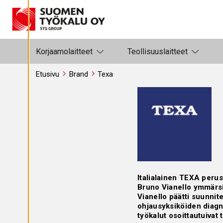
Siirry sisältöön
A
S
E
T
U
K
S
Korjaamolaitteet
Teollisuuslaitteet
I
A
Etusivu
Brand
Texa
K
I
E
L
L
Ä
K
A
I
K
K
I
Italialainen TEXA perus
H
Y
Bruno Vianello ymmärsi
V
Vianello päätti suunnit
Ä
K
ohjausyksiköiden diagno
S
työkalut osoittautuivat 
Y