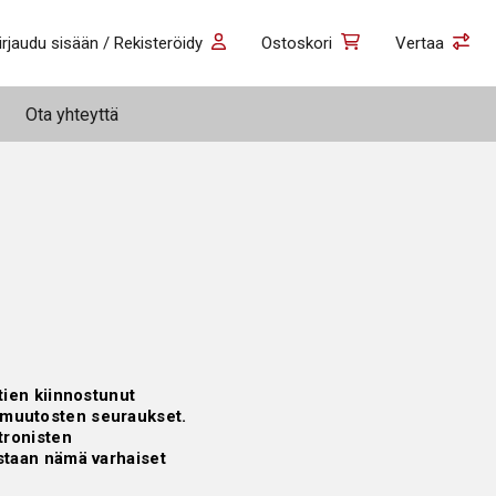
irjaudu sisään / Rekisteröidy
Ostoskori
Vertaa
Ota yhteyttä
tien kiinnostunut
 muutosten seuraukset.
tronisten
taan ​​nämä varhaiset