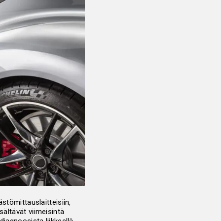
stömittauslaitteisiin,
isältävät viimeisintä