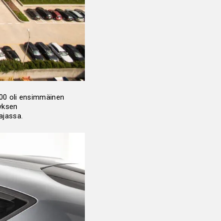
000 oli ensimmäinen
tyksen
iajassa.