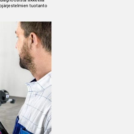
diagnoosista liikkeellä
ojärjestelmien tuotanto