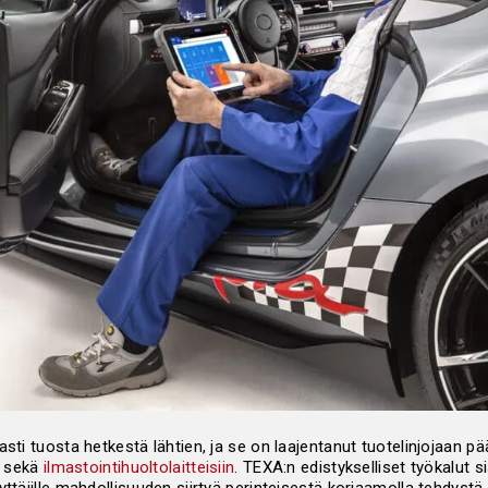
sti tuosta hetkestä lähtien, ja se on laajentanut tuotelinjojaan pää
sekä
ilmastointihuoltolaitteisiin
. TEXA:n edistykselliset työkalut s