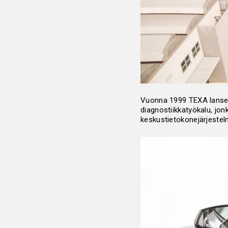
Vuonna 1999 TEXA lansee
diagnostiikkatyökalu, jo
keskustietokonejärjestelmä