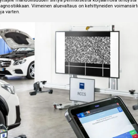
yttäjille mahdollisuuden siirtyä perinteisestä korjaamolla tehdystä 
iagnostiikkaan. Viimeinen aluevaltaus on kehittyneiden voimansiirt
ja varten.