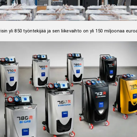
sin yli 850 työntekijää ja sen liikevaihto on yli 150 miljoonaa euro