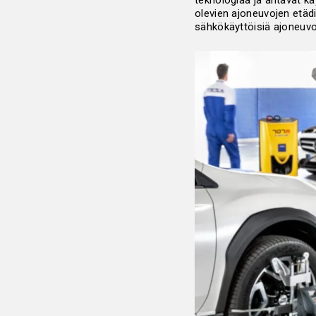
teknologiaa ja antavat kä
olevien ajoneuvojen etäd
sähkökäyttöisiä ajoneuvo