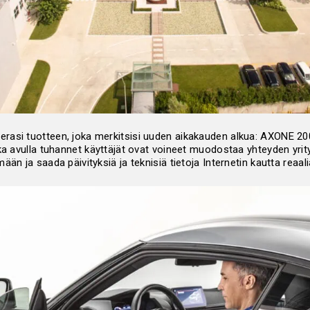
rasi tuotteen, joka merkitsisi uuden aikakauden alkua: AXONE 2
nka avulla tuhannet käyttäjät ovat voineet muodostaa yhteyden yri
än ja saada päivityksiä ja teknisiä tietoja Internetin kautta reaal