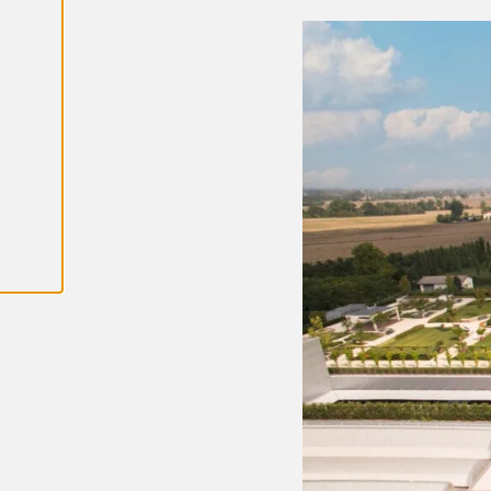
K
A
I
K
K
I
E
V
Ä
S
T
E
E
T