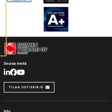
A
I
K
K
I
E
V
Ä
S
T
E
E
T
Seuraa meitä
LinkedIn
Facebook
Youtube
TILAA UUTISKIRJE
Info