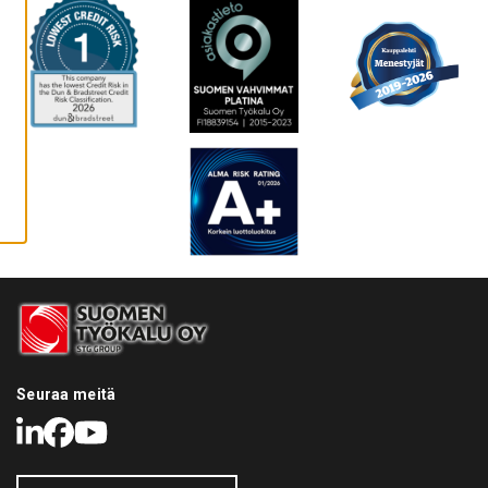
A
I
K
K
I
E
V
Ä
S
T
E
E
T
Seuraa meitä
LinkedIn
Facebook
Youtube