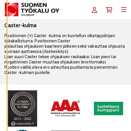
Siirry sisältöön
S
E
Kirjaudu sisään / R
Ostoskori
T
Me
U
K
S
Caster-kulma
I
A
Positiivinen (+) Caster -kulma on kuvitellun olkatappilinjan
takakallistuma. Positiivinen Caster
K
palauttaa ohjauksen kaarteen jälkeen sekä vakauttaa ohjausta
I
suoraan ajettaessa (itsekeskitys).
E
L
Liian suuri Caster tekee ohjauksen raskaaksi. Liian pieni tai
L
negatiivinen Caster muuttaa ohjauksen levottomaksi.
Ä
Puolten välillä oleva ero aiheuttaa puoltamista pienemmän
K
A
Caster -kulman puolelle.
I
K
K
I
H
Y
V
Ä
K
S
Y
K