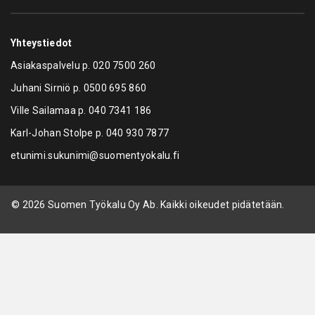
Yhteystiedot
Asiakaspalvelu p.
020 7500 260
Juhani Sirniö p.
0500 695 860
Ville Sailamaa p.
040 7341 186
Karl-Johan Stolpe p.
040 930 7877
etunimi.sukunimi@suomentyokalu.fi
© 2026 Suomen Työkalu Oy Ab. Kaikki oikeudet pidätetään.