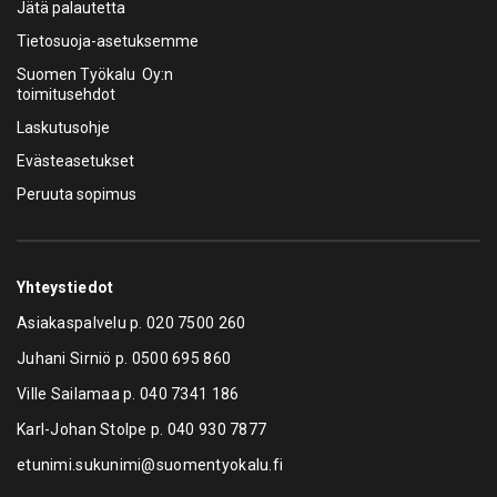
Jätä palautetta
Tietosuoja-asetuksemme
Suomen Työkalu Oy:n
toimitusehdot
Laskutusohje
Evästeasetukset
Peruuta sopimus
Yhteystiedot
Asiakaspalvelu p.
020 7500 260
Juhani Sirniö p.
0500 695 860
Ville Sailamaa p.
040 7341 186
Karl-Johan Stolpe p.
040 930 7877
etunimi.sukunimi@suomentyokalu.fi