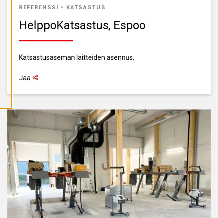
A
REFERENSSI
•
KATSASTUS
I
K
HelppoKatsastus, Espoo
K
I
E
V
Ä
Katsastusaseman laitteiden asennus.
S
T
E
Jaa
E
T