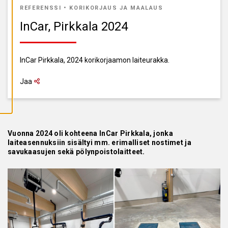
A
REFERENSSI
•
KORIKORJAUS JA MAALAUS
I
K
InCar, Pirkkala 2024
K
I
E
V
Ä
InCar Pirkkala, 2024 korikorjaamon laiteurakka.
S
T
E
Jaa
E
T
Vuonna 2024 oli kohteena InCar Pirkkala, jonka
laiteasennuksiin sisältyi mm. erimalliset nostimet ja
savukaasujen sekä pölynpoistolaitteet.