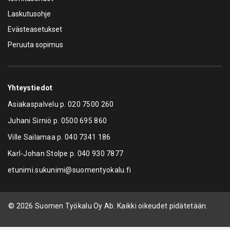
Laskutusohje
Evästeasetukset
Peruuta sopimus
Yhteystiedot
Asiakaspalvelu p.
020 7500 260
Juhani Sirniö p.
0500 695 860
Ville Sailamaa p.
040 7341 186
Karl-Johan Stolpe p.
040 930 7877
etunimi.sukunimi@suomentyokalu.fi
© 2026 Suomen Työkalu Oy Ab. Kaikki oikeudet pidätetään.