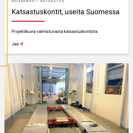
REFERENSSI
•
KATSASTUS
A
I
Katsastuskontit, useita Suomessa
K
K
I
E
V
Projektikuvia valmistuvasta katsastuskontista.
Ä
S
T
Jaa
E
E
T