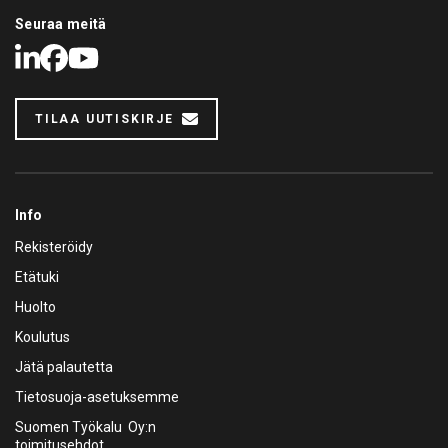
Seuraa meitä
LinkedIn
Facebook
Youtube
TILAA UUTISKIRJE
Info
Rekisteröidy
Etätuki
Huolto
Koulutus
Jätä palautetta
Tietosuoja-asetuksemme
Suomen Työkalu Oy:n
toimitusehdot