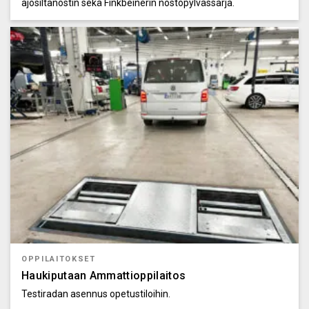
ajosiltanostin sekä Finkbeinerin nostopylvässarja.
OPPILAITOKSET
Haukiputaan Ammattioppilaitos
Testiradan asennus opetustiloihin.