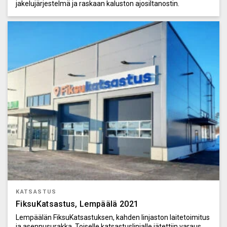
jakelujärjestelmä ja raskaan kaluston ajosiltanostin.
KATSASTUS
FiksuKatsastus, Lempäälä 2021
Lempäälän FiksuKatsastuksen, kahden linjaston laitetoimitus
ja asennusurakka. Toiselle katsastuslinjalle jätettiin varaus,