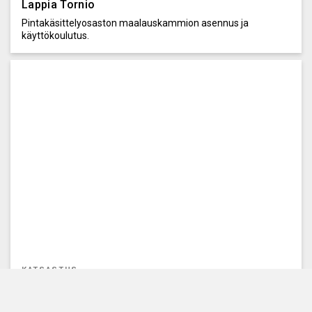
Lappia Tornio
Pintakäsittelyosaston maalauskammion asennus ja
käyttökoulutus.
KATSASTUS
Suomen Autokatsastamo Oy, Vantaa
Uuden katsastusaseman kalustus.