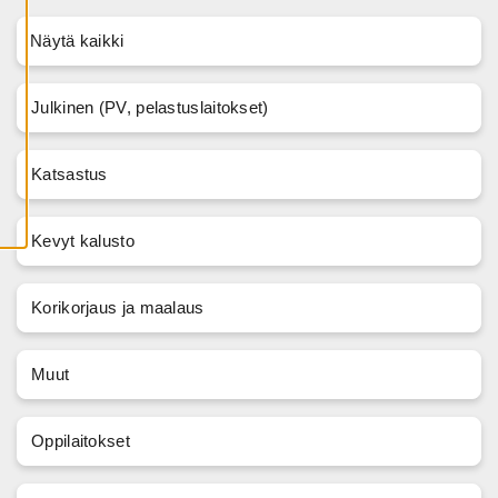
A
I
Näytä kaikki
K
K
I
E
V
Julkinen (PV, pelastuslaitokset)
Ä
S
T
E
Katsastus
E
T
Kevyt kalusto
Korikorjaus ja maalaus
Muut
Oppilaitokset