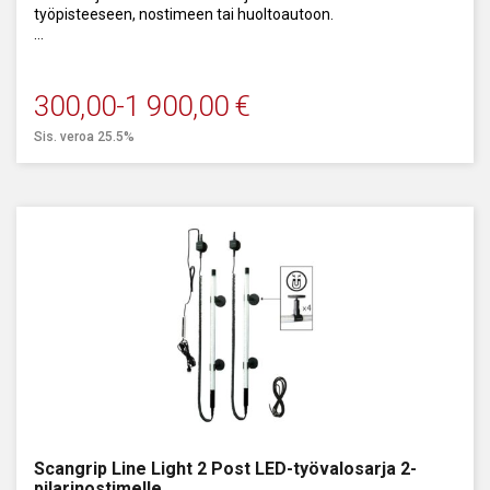
työpisteeseen, nostimeen tai huoltoautoon.
Lampun teho 26 W, 2750 lumen.
300,00
-
1 900,00
€
Sis. veroa 25.5%
Scangrip Line Light 2 Post LED-työvalosarja 2-
pilarinostimelle