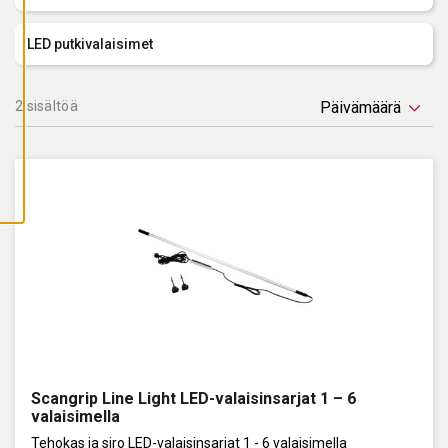
A
I
K
LED putkivalaisimet
K
I
E
V
2 sisältöä
Ä
S
T
E
E
T
Scangrip Line Light LED-valaisinsarjat 1 – 6
valaisimella
Tehokas ja siro LED-valaisinsarjat 1 - 6 valaisimella