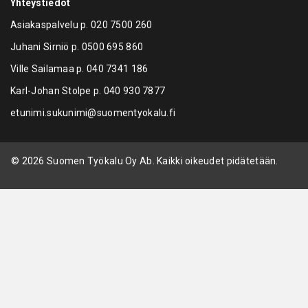
Yhteystiedot
Asiakaspalvelu p.
020 7500 260
Juhani Sirniö p.
0500 695 860
Ville Sailamaa p.
040 7341 186
Karl-Johan Stolpe p.
040 930 7877
etunimi.sukunimi@suomentyokalu.fi
© 2026 Suomen Työkalu Oy Ab. Kaikki oikeudet pidätetään.