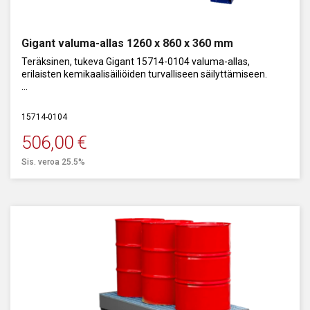
Gigant valuma-allas 1260 x 860 x 360 mm
Teräksinen, tukeva Gigant 15714-0104 valuma-allas,
erilaisten kemikaalisäiliöiden turvalliseen säilyttämiseen.
Tilavuus: 220 l.
15714-0104
Helppo käsitellä, haarukkavaunulla ja trukilla.
506,00
€
Sis. veroa 25.5%