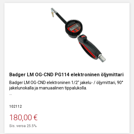
Badger LM OG-CND PG114 elektroninen öljymittari
Badger LM OG-CND elektroninen 1/2" jakelu- / öljymittari, 90°
jakelunokalla ja manuaalinen tippalukolla.
Tarkkuus on +/-0,5 % ja virtausalue 1 - 35 l/min.
102112
180,00
€
Sis. veroa 25.5%