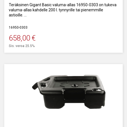
Teräksinen Gigant Basic valuma-allas 16950-0303 on tukeva
valuma-allas kahdelle 200 l. tynnyrille tai pienemmille
astioille.
Tilavuus: 220 l.
16950-0303
658,00
€
Sis. veroa 25.5%