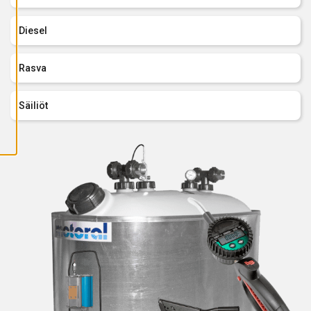
A
I
K
Diesel
K
I
E
V
Rasva
Ä
S
T
E
Säiliöt
E
T