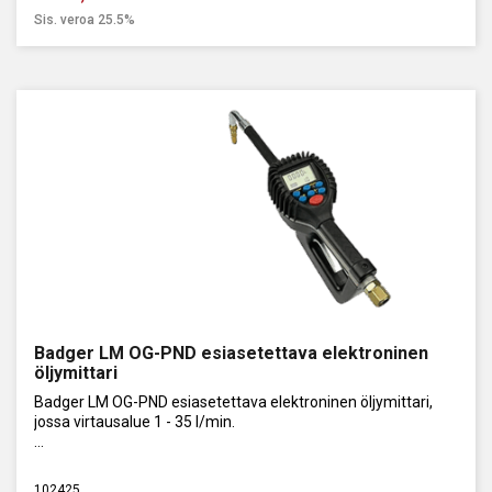
Sis. veroa 25.5%
Badger LM OG-PND esiasetettava elektroninen
öljymittari
Badger LM OG-PND esiasetettava elektroninen öljymittari,
jossa virtausalue 1 - 35 l/min.
Painealue: 0,35 - 70 bar. Tarkkuus: +/- 0,5 %
102425