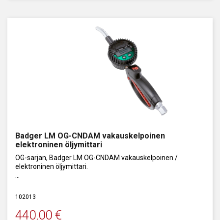
Badger LM OG-CNDAM vakauskelpoinen
elektroninen öljymittari
OG-sarjan, Badger LM OG-CNDAM vakauskelpoinen /
elektroninen öljymittari.
MID mittalaitestandardin mukainen jakelumittari.
102013
Virtausalue: 1 - 10 l/min, enimmäispaine 70 bar.
440,00
€