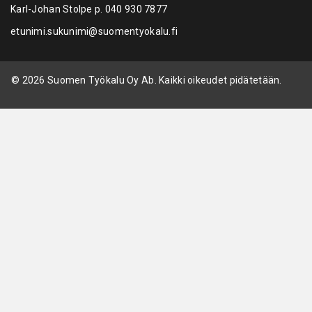
MotoPlast 986298 Voiteluöljysarja öljysäiliöihin
Voiteluöljysarja 986298 MotoPlast öljysäiliöihin.
986298
PYYDÄ TARJOUS