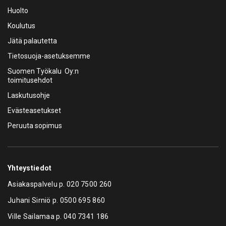
MotoPlast 902002 Öljysäiliö ja valuma-allas 2000 l.
2000 litrainen MotoPlast 902002 Öljysäiliö ja valuma-allas.
Valmistettu hekseenipolyeteenimuovista. UV-kestävä,
syöpymätön ja pysyvästi hajuton.
902002
PYYDÄ TARJOUS