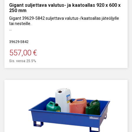
Gigant suljettava valutus- ja kaatoallas 920 x 600 x
250 mm
Gigant 39629-5842 suljettava valutus-/kaatoallas jäteöljylle
tai nesteille.
Polyeteeniä. Tilavuus: 58 l.
39629-5842
557,00
€
Sis. veroa 25.5%