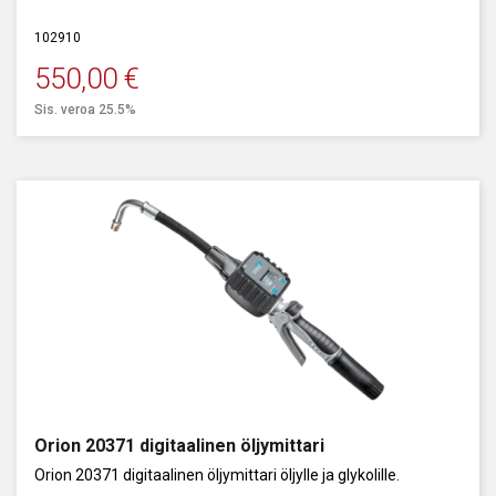
Virtausalue: 3 - 60 l/min. Tarkkuus +/- 0,5%.
102910
550,00
€
Sis. veroa 25.5%
Orion 20371 digitaalinen öljymittari
Orion 20371 digitaalinen öljymittari öljylle ja glykolille.