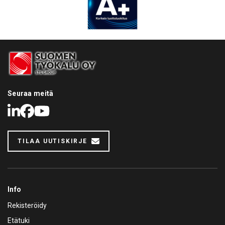
MotoPlast 901502 Öljysäiliö ja valuma-allas 1500 l.
1500 litrainen MotoPlast 901502 Öljysäiliö ja valuma-allas.
Valmistettu hekseenipolyeteenimuovista. UV-kestävä,
syöpymätön ja pysyvästi hajuton.
901502
PYYDÄ TARJOUS