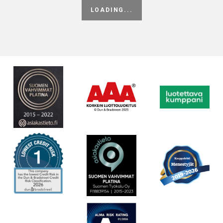
MotoPlast 901002 Öljysäiliö ja valuma-allas 1000 l.
1000 litrainen MotoPlast 901002 öljysäiliö, valuma-altaalla.
901002
PYYDÄ TARJOUS