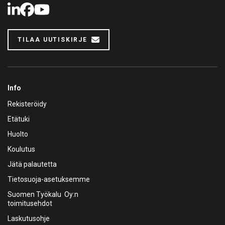
LinkedIn
Facebook
Youtube
TILAA UUTISKIRJE
Info
Rekisteröidy
Etätuki
Huolto
Koulutus
Jätä palautetta
Tietosuoja-asetuksemme
Suomen Työkalu Oy:n
toimitusehdot
Laskutusohje