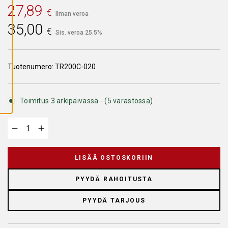
A
27,89
€
I
Ilman veroa
K
35,00
K
€
I
Sis. veroa 25.5%
E
V
Ä
S
Tuotenumero:
TR200C-020
T
E
E
T
Toimitus 3 arkipäivässä - (5 varastossa)
LISÄÄ OSTOSKORIIN
PYYDÄ RAHOITUSTA
PYYDÄ TARJOUS