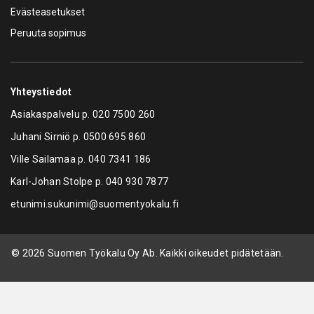
Evästeasetukset
Peruuta sopimus
Yhteystiedot
Asiakaspalvelu p.
020 7500 260
Juhani Sirniö p.
0500 695 860
Ville Sailamaa p.
040 7341 186
Karl-Johan Stolpe p.
040 930 7877
etunimi.sukunimi@suomentyokalu.fi
© 2026 Suomen Työkalu Oy Ab. Kaikki oikeudet pidätetään.