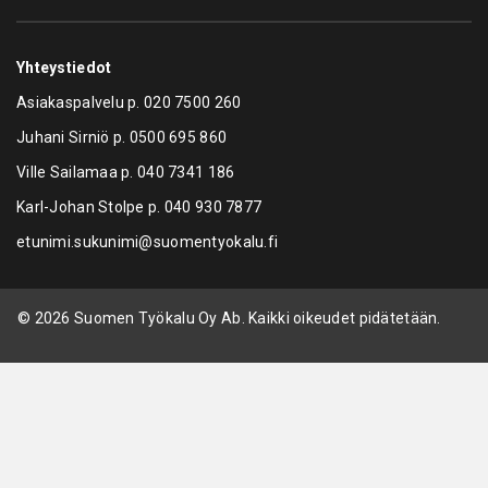
Yhteystiedot
Asiakaspalvelu p.
020 7500 260
Juhani Sirniö p.
0500 695 860
Ville Sailamaa p.
040 7341 186
Karl-Johan Stolpe p.
040 930 7877
etunimi.sukunimi@suomentyokalu.fi
© 2026 Suomen Työkalu Oy Ab. Kaikki oikeudet pidätetään.