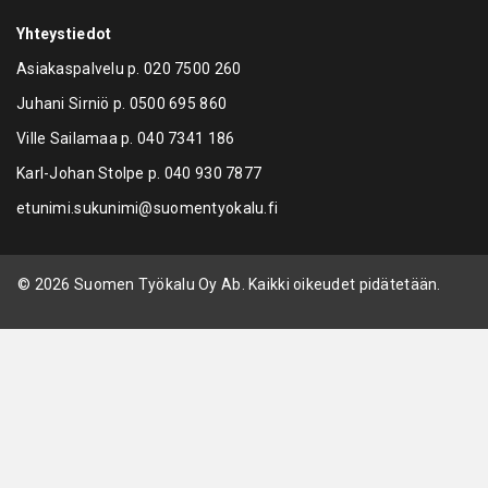
Yhteystiedot
Asiakaspalvelu p.
020 7500 260
Juhani Sirniö p.
0500 695 860
Ville Sailamaa p.
040 7341 186
Karl-Johan Stolpe p.
040 930 7877
etunimi.sukunimi@suomentyokalu.fi
© 2026 Suomen Työkalu Oy Ab. Kaikki oikeudet pidätetään.