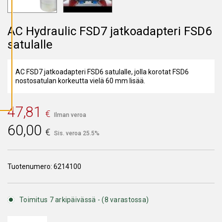
A
I
K
K
AC Hydraulic FSD7 jatkoadapteri FSD6
I
E
satulalle
V
Ä
S
T
AC FSD7 jatkoadapteri FSD6 satulalle, jolla korotat FSD6
E
E
nostosatulan korkeutta vielä 60 mm lisää.
T
47,81
€
Ilman veroa
60,00
€
Sis. veroa 25.5%
Tuotenumero:
6214100
Toimitus 7 arkipäivässä - (8 varastossa)