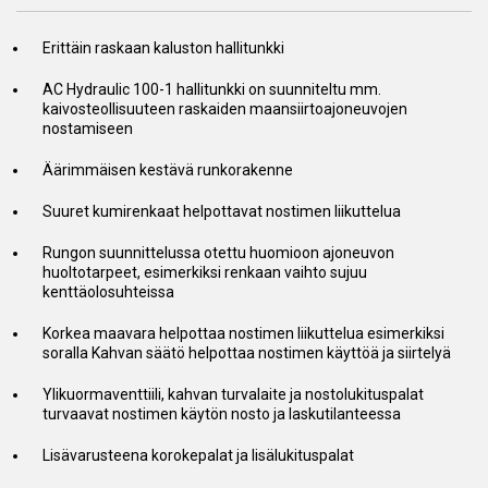
Erittäin raskaan kaluston hallitunkki
AC Hydraulic 100-1 hallitunkki on suunniteltu mm.
kaivosteollisuuteen raskaiden maansiirtoajoneuvojen
nostamiseen
Äärimmäisen kestävä runkorakenne
Suuret kumirenkaat helpottavat nostimen liikuttelua
Rungon suunnittelussa otettu huomioon ajoneuvon
huoltotarpeet, esimerkiksi renkaan vaihto sujuu
kenttäolosuhteissa
Korkea maavara helpottaa nostimen liikuttelua esimerkiksi
soralla Kahvan säätö helpottaa nostimen käyttöä ja siirtelyä
Ylikuormaventtiili, kahvan turvalaite ja nostolukituspalat
turvaavat nostimen käytön nosto ja laskutilanteessa
Lisävarusteena korokepalat ja lisälukituspalat