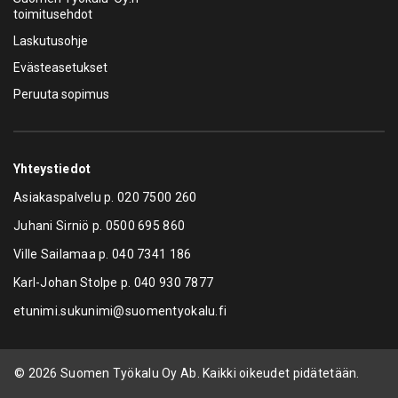
toimitusehdot
Laskutusohje
Evästeasetukset
Peruuta sopimus
Yhteystiedot
Asiakaspalvelu p.
020 7500 260
Juhani Sirniö p.
0500 695 860
Ville Sailamaa p.
040 7341 186
Karl-Johan Stolpe p.
040 930 7877
etunimi.sukunimi@suomentyokalu.fi
© 2026 Suomen Työkalu Oy Ab. Kaikki oikeudet pidätetään.