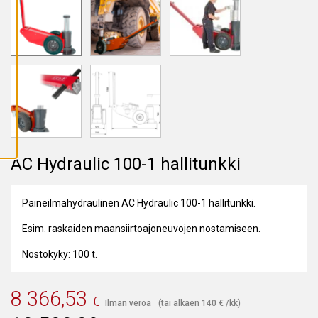
A
I
K
K
I
E
V
Ä
S
T
E
E
T
AC Hydraulic 100-1 hallitunkki
Paineilmahydraulinen AC Hydraulic 100-1 hallitunkki.
Esim. raskaiden maansiirtoajoneuvojen nostamiseen.
Nostokyky: 100 t.
8 366,53
€
Ilman veroa
(tai alkaen
140
€
/kk)