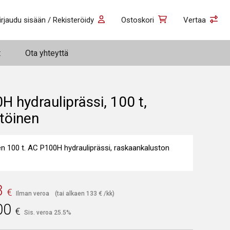
irjaudu sisään / Rekisteröidy
Ostoskori
Vertaa
t
Ota yhteyttä
 hydrauliprässi, 100 t,
töinen
en 100 t. AC P100H hydrauliprässi, raskaankaluston
3
€
Ilman veroa
(tai alkaen
133
€
/kk)
00
€
Sis. veroa 25.5%