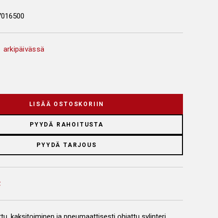
7016500
 arkipäivässä
LISÄÄ OSTOSKORIIN
PYYDÄ RAHOITUSTA
PYYDÄ TARJOUS
ttu, kaksitoiminen ja pneumaattisesti ohjattu sylinteri