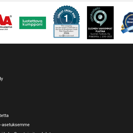
dy
tetta
a-asetuksemme