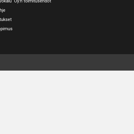
ökalu Oy:n toimitusehdot
hje
tukset
opimus