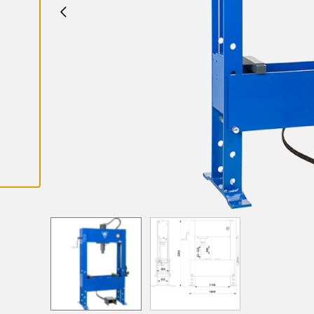
K
A
I
K
K
I
E
V
Ä
S
T
E
E
T