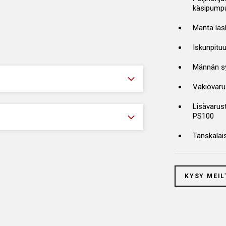
käsipumpu
Mäntä las
Iskunpitu
Männän syl
Vakiovarus
Lisävarus
PS100
Tanskalais
KYSY MEIL