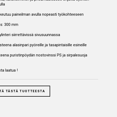
lla
keutuu paineilman avulla nopeasti työkohteeseen
us: 300 mm
interi siirrettävissä sivusuunnassa
teena alasinpari pyöreille ja tasapintaisille esineille
teena puristinpöydän nostovinssi PS ja sirpalesuoja
ta laatua !
TÄ TÄSTÄ TUOTTEESTA