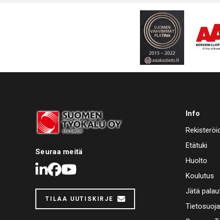
Info
Rekisteröi
Etätuki
Seuraa meitä
Huolto
LinkedIn
Facebook
Youtube
Koulutus
Jätä palau
TILAA UUTISKIRJE
Tietosuoj