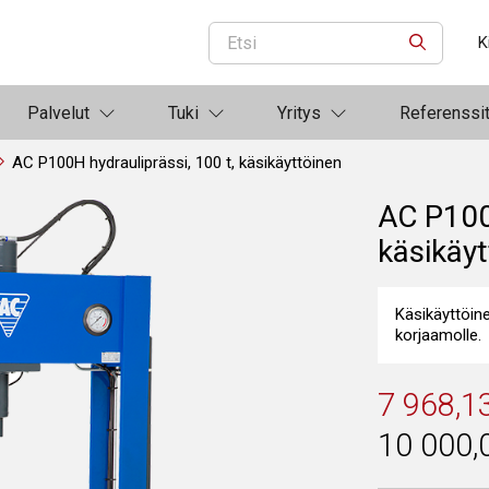
K
ETSI
Palvelut
Tuki
Yritys
Referenssi
AC P100H hydrauliprässi, 100 t, käsikäyttöinen
AC P100H
käsikäyt
Käsikäyttöin
korjaamolle.
7 968,1
10 000,