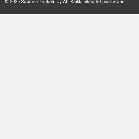
© 2026 Suomen Työkalu Oy Ab. Kaikki oikeudet pidätetään.