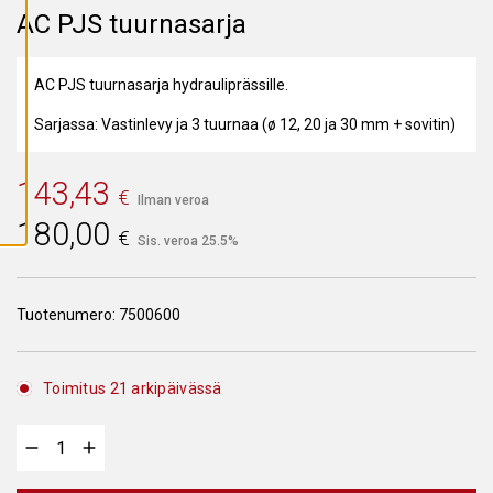
A
AC PJS tuurnasarja
I
K
K
I
AC PJS tuurnasarja hydrauliprässille.
E
V
Ä
Sarjassa: Vastinlevy ja 3 tuurnaa (ø 12, 20 ja 30 mm + sovitin)
S
T
E
E
143,43
T
€
Ilman veroa
180,00
€
Sis. veroa 25.5%
Tuotenumero:
7500600
Toimitus 21 arkipäivässä