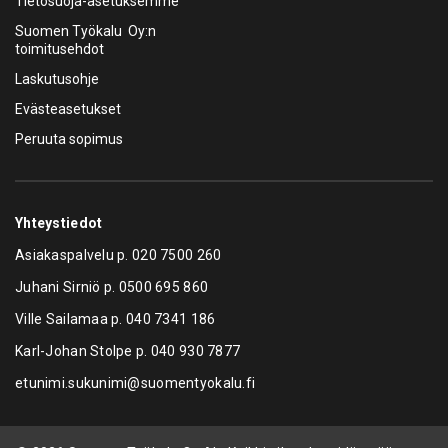
Tietosuoja-asetuksemme
Suomen Työkalu Oy:n
toimitusehdot
Laskutusohje
Evästeasetukset
Peruuta sopimus
Yhteystiedot
Asiakaspalvelu p.
020 7500 260
Juhani Sirniö p.
0500 695 860
Ville Sailamaa p.
040 7341 186
Karl-Johan Stolpe p.
040 930 7877
etunimi.sukunimi@suomentyokalu.fi