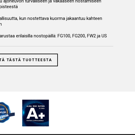
tu ajoneuvon turvalliseen ja vakaaseen nostamiseen
pisteestä
vallisuutta, kun nostettava kuorma jakaantuu kahteen
n
rustaa erilaisilla nostopäillä: FG100, FG200, FW2 ja US
TÄ TÄSTÄ TUOTTEESTA