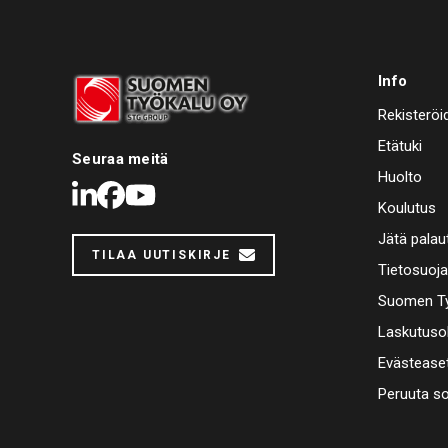
Info
Rekisteröi
Etätuki
Seuraa meitä
Huolto
LinkedIn
Facebook
Youtube
Koulutus
Jätä palau
TILAA UUTISKIRJE
Tietosuoj
Suomen Ty
Laskutuso
Evästease
Peruuta s