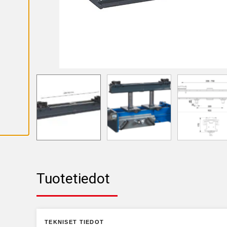
K
A
I
K
K
I
E
V
Ä
S
T
E
E
T
Tuotetiedot
TEKNISET TIEDOT