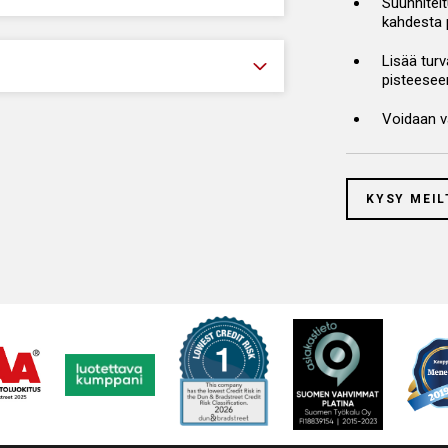
Suunnitel
kahdesta 
Lisää tur
pisteesee
Voidaan va
KYSY MEIL