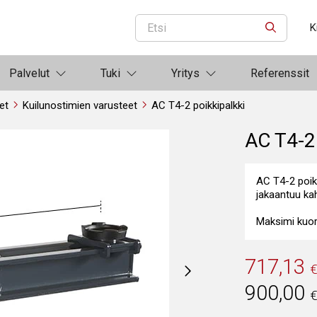
K
ETSI
Palvelut
Tuki
Yritys
Referenssit
et
Kuilunostimien varusteet
AC T4-2 poikkipalkki
AC T4-2 
AC T4-2 poikk
jakaantuu ka
Maksimi kuor
717,13
900,00