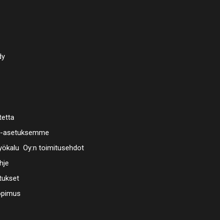
dy
tetta
a-asetuksemme
ökalu Oy:n toimitusehdot
hje
tukset
opimus