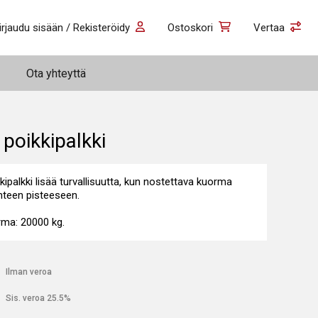
irjaudu sisään / Rekisteröidy
Ostoskori
Vertaa
Ota yhteyttä
poikkipalkki
ipalkki lisää turvallisuutta, kun nostettava kuorma
hteen pisteeseen.
ma: 20000 kg.
€
Ilman veroa
€
Sis. veroa 25.5%