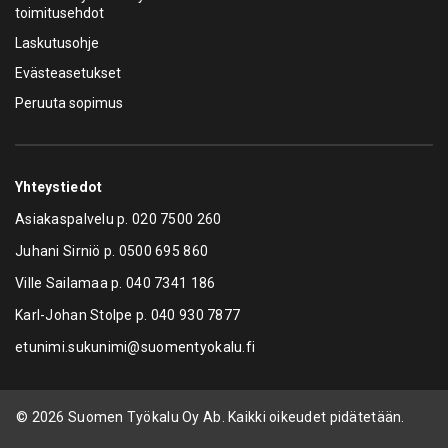
toimitusehdot
Laskutusohje
Evästeasetukset
Peruuta sopimus
Yhteystiedot
Asiakaspalvelu p.
020 7500 260
Juhani Sirniö p.
0500 695 860
Ville Sailamaa p.
040 7341 186
Karl-Johan Stolpe p.
040 930 7877
etunimi.sukunimi@suomentyokalu.fi
© 2026 Suomen Työkalu Oy Ab. Kaikki oikeudet pidätetään.