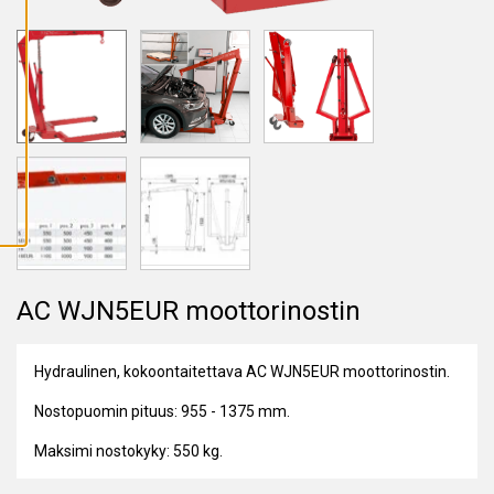
A
I
K
K
I
E
V
Ä
S
T
E
E
T
AC WJN5EUR moottorinostin
Hydraulinen, kokoontaitettava AC WJN5EUR moottorinostin.
Nostopuomin pituus: 955 - 1375 mm.
Maksimi nostokyky: 550 kg.