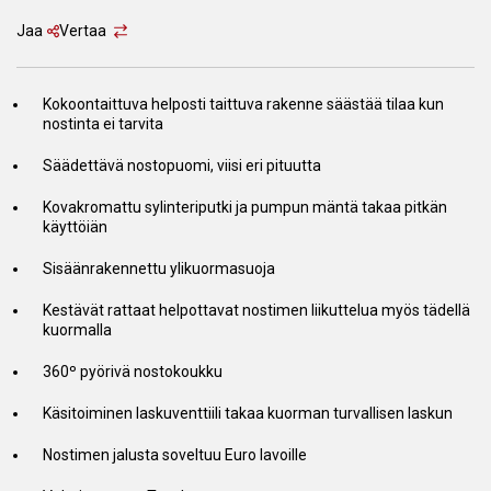
Jaa
Vertaa
Kokoontaittuva helposti taittuva rakenne säästää tilaa kun
nostinta ei tarvita
Säädettävä nostopuomi, viisi eri pituutta
Kovakromattu sylinteriputki ja pumpun mäntä takaa pitkän
käyttöiän
Sisäänrakennettu ylikuormasuoja
Kestävät rattaat helpottavat nostimen liikuttelua myös tädellä
kuormalla
360º pyörivä nostokoukku
Käsitoiminen laskuventtiili takaa kuorman turvallisen laskun
Nostimen jalusta soveltuu Euro lavoille