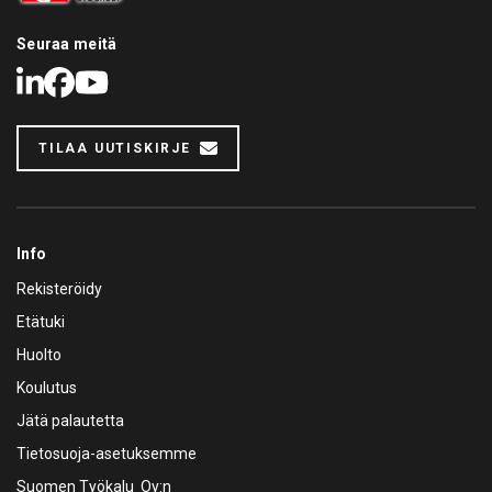
Seuraa meitä
LinkedIn
Facebook
Youtube
TILAA UUTISKIRJE
Info
Rekisteröidy
Etätuki
Huolto
Koulutus
Jätä palautetta
Tietosuoja-asetuksemme
Suomen Työkalu Oy:n