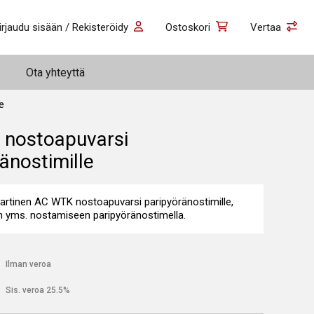
irjaudu sisään / Rekisteröidy
Ostoskori
Vertaa
Ota yhteyttä
e
nostoapuvarsi
änostimille
artinen AC WTK nostoapuvarsi paripyöränostimille,
n yms. nostamiseen paripyöränostimella.
€
Ilman veroa
€
Sis. veroa 25.5%