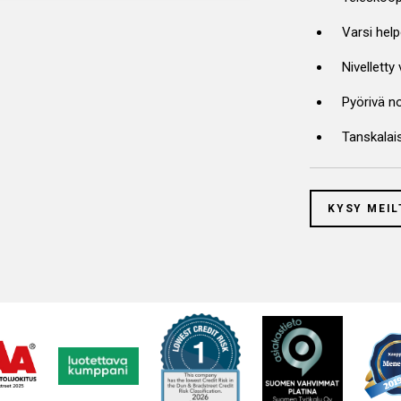
Varsi hel
Nivelletty
Pyörivä n
Tanskalais
KYSY MEIL