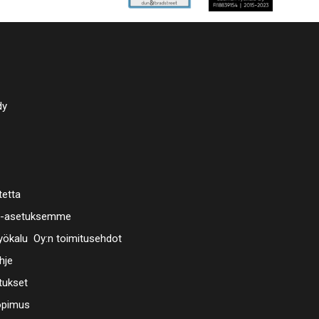
dy
tetta
a-asetuksemme
ökalu Oy:n toimitusehdot
hje
tukset
opimus