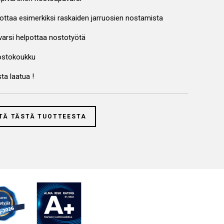
pottaa esimerkiksi raskaiden jarruosien nostamista
 varsi helpottaa nostotyötä
ostokoukku
ta laatua !
TÄ TÄSTÄ TUOTTEESTA