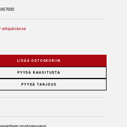
6007000
 arkipäivässä
LISÄÄ OSTOSKORIIN
PYYDÄ RAHOITUSTA
PYYDÄ TARJOUS
pivartinen nostoapuvarsi