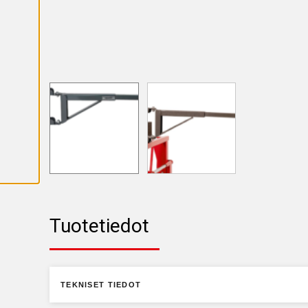
K
A
I
K
K
I
E
V
Ä
S
T
E
E
T
Tuotetiedot
TEKNISET TIEDOT