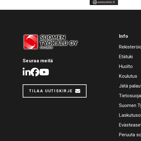
Info
Rekisteröi
Etätuki
Seuraa meitä
Huolto
LinkedIn
Facebook
Youtube
Koulutus
Jätä palau
TILAA UUTISKIRJE
Tietosuoj
Suomen Ty
Laskutuso
Evästease
Peruuta s