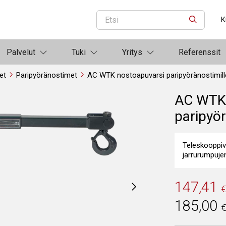
K
ETSI
Palvelut
Tuki
Yritys
Referenssit
et
Paripyöränostimet
AC WTK nostoapuvarsi paripyöränostimill
AC WTK 
paripyör
Teleskooppiv
jarrurumpuje
147,41
185,00