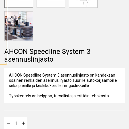
A
I
K
K
I
E
V
Ä
S
T
E
E
AHCON Speedline System 3
T
asennuslinjasto
AHCON Speedline System 3 asennuslinjasto on kahdeksan
osainen renkaiden asennuslinjasto suurille autokorjaamoille
sekä pienille ja keskikokoisille rengasliikkeille.
Työskentely on helppoa, turvallista ja erittäin tehokasta.