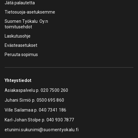
Jätä palautetta
Tietosuoja-asetuksemme
Suomen Työkalu Oy:n
toimitusehdot
Laskutusohje
Evästeasetukset
Peruuta sopimus
Yhteystiedot
Asiakaspalvelu p.
020 7500 260
Juhani Sirniö p.
0500 695 860
Ville Sailamaa p.
040 7341 186
Karl-Johan Stolpe p.
040 930 7877
etunimi.sukunimi@suomentyokalu.fi