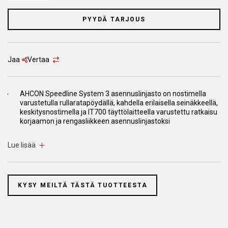
PYYDÄ TARJOUS
Jaa
Vertaa
AHCON Speedline System 3 asennuslinjasto on nostimella
varustetulla rullaratapöydällä, kahdella erilaisella seinäkkeellä,
keskitysnostimella ja IT700 täyttölaitteella varustettu ratkaisu
korjaamon ja rengasliikkeen asennuslinjastoksi
Huippuunsa viedyn ergonomiansa ansiosta linjastolla
Lue lisää
työskentely on helppoa, turvallista ja erittäin tehokasta
Ei tarvetta nostella renkaita fyysisesti, renkaiden siirto
nostimelta palteenirrottajalle helppoa, kevyttä ja nopeaa
KYSY MEILTÄ TÄSTÄ TUOTTEESTA
Palteelta irrotus vaakatasossa parantaa mekaanikon
työasentoa ja vähentää selän kuormittumista
Automaattinen täyttöasema optimoi turvallisuuden ja