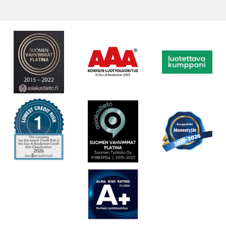
nopeuttaa työtä, koska täytön aikana mekaanikko voi ottaa jo
seuraavan renkaan linjalle
Rullaratapöydän jatkot helpottavat renkaan siirtämistä
rengaskoneelta täyttöasemalle ja siitä tasapainotuskoneelle
Siirtonostimen avulla rengas saadaan siirrettyä rullaradalta
tasapainotuskoneen akselille
Linjastolla on kaksi erilaista seinäkettä. Energiaseinäke eristää
asennuslinjaston muusta työympäristöstä ja mahdollistaa
sähkön ja paineilman jakamisen seinäkkeestä koneille ja
siirtoseinäke mahdollistaa valmiiden renkaiden noutamisen
seinän toiselta puolelta vaunuun suoraan seinäkkeeseen
integroidusta telineestä
Tilantarve noin 7 m
Väri RAL 7016/9006
Soveltuu käytettäväksi olemassaolevien rengas- ja
tasapainotuskoneiden kanssa
Toimitussisältö: