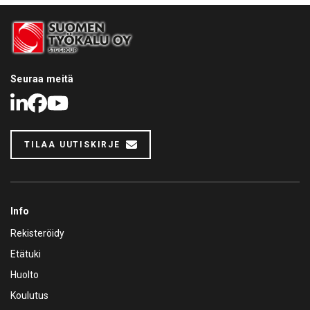
- AHCON Wheel Lift WL 900+ rengasnostin ja rullaratapöytä
- AHCON BBRT 900 palteenirrotin
- AHCON IT 700 automaattinen täyttöasema kahdella
rullapöydän jatkolla
- AHCON WCL 700 keskitysnostin
- AHCON Power Wall sekä Combi Wall seinäkkeet
Seuraa meitä
LinkedIn
Facebook
Youtube
TILAA UUTISKIRJE
Info
Rekisteröidy
Etätuki
Huolto
Koulutus