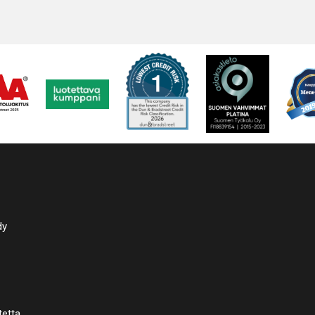
dy
tetta