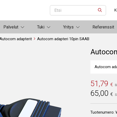
K
ETSI
Palvelut
Tuki
Yritys
Referenssit
Autocom adapterit
Autocom adapteri 10pin SAAB
Autocom
Autocom ada
51,79
€
I
65,00
€
S
Tuotenumero: