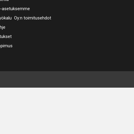
a-asetuksemme
ökalu Oy:n toimitusehdot
hje
tukset
opimus