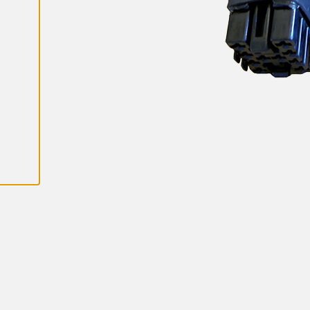
K
A
I
K
K
I
E
V
Ä
S
T
E
E
T