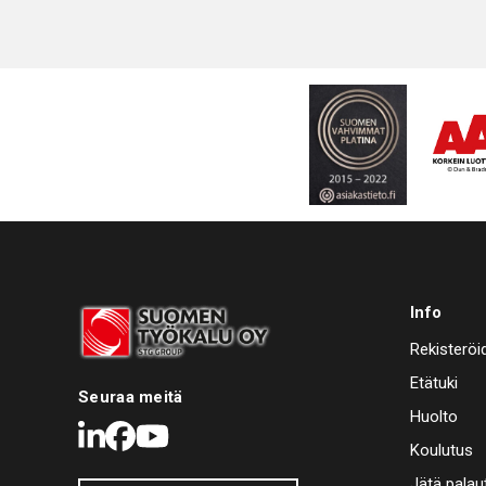
Info
Rekisteröi
Etätuki
Seuraa meitä
Huolto
LinkedIn
Facebook
Youtube
Koulutus
Jätä palau