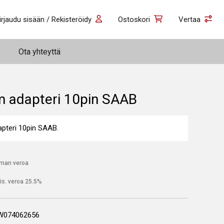
irjaudu sisään / Rekisteröidy
Ostoskori
Vertaa
Ota yhteyttä
 adapteri 10pin SAAB
pteri 10pin SAAB.
lman veroa
is. veroa 25.5%
W074062656