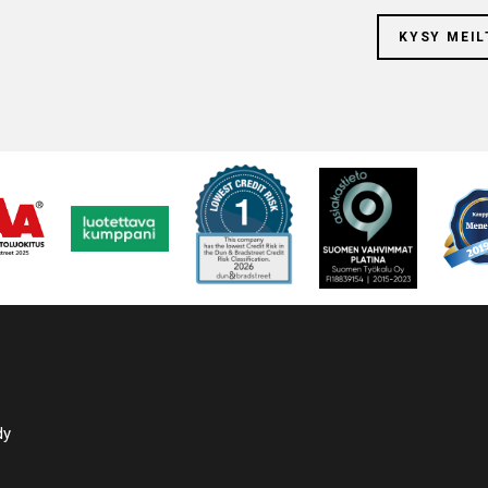
KYSY MEIL
dy