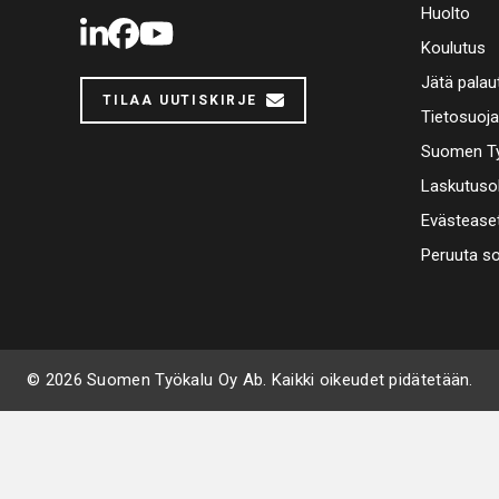
Huolto
LinkedIn
Facebook
Youtube
Koulutus
Jätä palau
TILAA UUTISKIRJE
Tietosuoj
Suomen Ty
Laskutuso
Evästease
Peruuta s
© 2026 Suomen Työkalu Oy Ab. Kaikki oikeudet pidätetään.