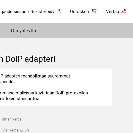
irjaudu sisään / Rekisteröidy
Ostoskori
Vertaa
Ota yhteyttä
 DoIP adapteri
P adapteri mahdollistaa suuremmat
nopeudet.
mmissa malleissa käytetään DoIP protokollaa
mintojen standardina.
€
Ilman veroa
€
Sis. veroa 25.5%