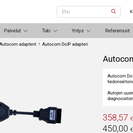
K
ETSI
Palvelut
Tuki
Yritys
Referenssit
Autocom adapterit
Autocom DoIP adapteri
Autocom
Autocom DoI
tiedonsiirto
Autojen uusi
diagnoositoi
358,57
450,00