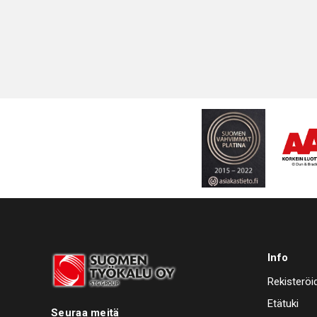
Info
Rekisteröi
Etätuki
Seuraa meitä