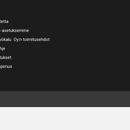
tetta
a-asetuksemme
ökalu Oy:n toimitusehdot
hje
tukset
opimus