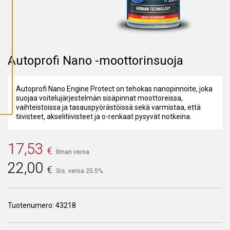
A
I
K
K
I
E
V
Ä
Autoprofi Nano -moottorinsuoja
S
T
E
E
Autoprofi Nano Engine Protect on tehokas nanopinnoite, joka
T
suojaa voitelujärjestelmän sisäpinnat moottoreissa,
vaihteistoissa ja tasauspyörästöissä sekä varmistaa, että
tiivisteet, akselitiivisteet ja o-renkaat pysyvät notkeina.
17,53
€
Ilman veroa
22,00
€
Sis. veroa 25.5%
Tuotenumero:
43218