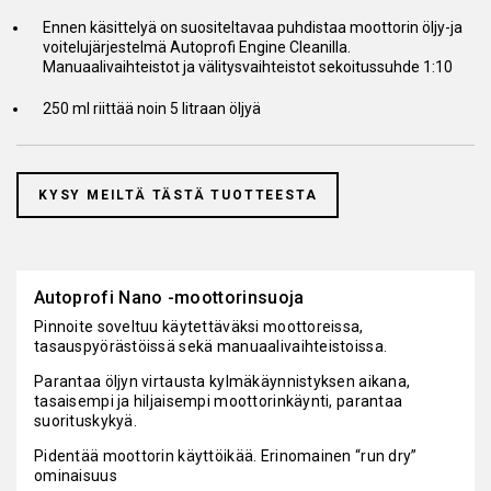
Ennen käsittelyä on suositeltavaa puhdistaa moottorin öljy-ja
voitelujärjestelmä Autoprofi Engine Cleanilla.
Manuaalivaihteistot ja välitysvaihteistot sekoitussuhde 1:10
250 ml riittää noin 5 litraan öljyä
KYSY MEILTÄ TÄSTÄ TUOTTEESTA
Autoprofi Nano -moottorinsuoja
Pinnoite soveltuu käytettäväksi moottoreissa,
tasauspyörästöissä sekä manuaalivaihteistoissa.
Parantaa öljyn virtausta kylmäkäynnistyksen aikana,
tasaisempi ja hiljaisempi moottorinkäynti, parantaa
suorituskykyä.
Pidentää moottorin käyttöikää. Erinomainen “run dry”
ominaisuus