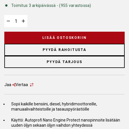
Toimitus 3 arkipäivässä - (955 varastossa)
LISÄÄ OSTOSKORIIN
PYYDÄ RAHOITUSTA
PYYDÄ TARJOUS
Jaa
Vertaa
Sopii kaikille bensiini, diesel, hybridimoottoreille,
manuaalivaihteistoille ja tasauspyörästöille
Käyttö: Autoprofi Nano Engine Protect nanopinnoite lisätään
uuden öljyn sekaan öljyn vaihdon yhteydessä