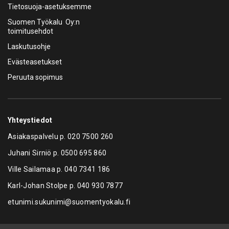
Tietosuoja-asetuksemme
Suomen Työkalu Oy:n
toimitusehdot
Laskutusohje
Evästeasetukset
Peruuta sopimus
Yhteystiedot
Asiakaspalvelu p.
020 7500 260
Juhani Sirniö p.
0500 695 860
Ville Sailamaa p.
040 7341 186
Karl-Johan Stolpe p.
040 930 7877
etunimi.sukunimi@suomentyokalu.fi