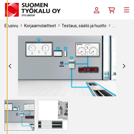
Siirry sisältöön
S
E
Kirjaudu sisään / R
Ostoskori
T
Me
U
K
S
Etusivu
Korjaamolaitteet
Testaus, säätö ja huolto
I
Jarruhuolto kevyt kalusto
Beissbarth QB.4 jarrudynamometri
A
K
I
E
L
L
Ä
K
A
I
K
K
I
H
Y
V
Ä
K
S
Y
K