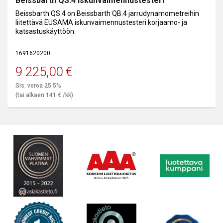
Beissbarth QS.4 iskunvaimennustesteri
Lisävarusteet:
Beissbarth QS.4 on Beissbarth QB.4 jarrudynamometreihin
1 691 401 100 Analoginen näyttö seinäkiinnikkeellä
liitettävä EUSAMA iskunvaimennustesteri korjaamo- ja
1 691 401 101 Digitaalinen näyttö seinäkiinnikkeellä
katsastuskäyttöön.
1 691 401 107 Seinäkiinnike VESA 400 x 400 mm
1 691 403 100 TV liitäntäsarja
1 691 403 101 Poljinvoimamittari
1691620200
1 691 602 115 Upotuskehikko
9 225,00
€
1 691602 000 Upotuksen reunasuojat
1 691 601 011 Saranoidut yliajokannet 700 mm
Sis. veroa 25.5%
1 691 601 606 Vaaka-anturi sarja
(tai alkaen
141
€
/kk)
1 691 601 009 Vaaka-antureiden tukiraudat
1 691 600 015 Nosto- ja laskulaite HUS 104