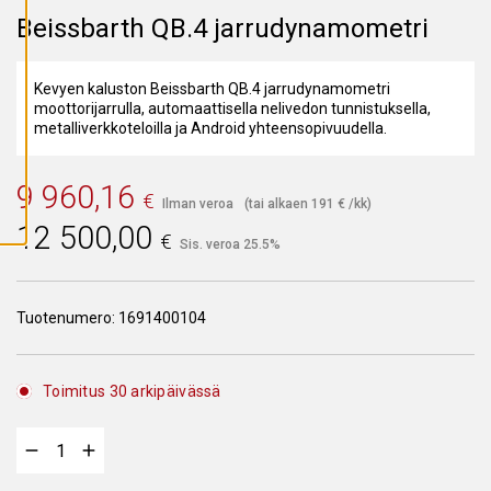
A
Beissbarth QB.4 jarrudynamometri
I
K
K
I
E
Kevyen kaluston Beissbarth QB.4 jarrudynamometri
V
moottorijarrulla, automaattisella nelivedon tunnistuksella,
Ä
metalliverkkoteloilla ja Android yhteensopivuudella.
S
T
E
E
9 960,16
T
€
Ilman veroa
(tai alkaen
191
€
/kk)
12 500,00
€
Sis. veroa 25.5%
Tuotenumero:
1691400104
Toimitus 30 arkipäivässä