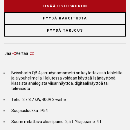
LISÄÄ OSTOSKORIIN
PYYDÄ RAHOITUSTA
PYYDÄ TARJOUS
Jaa
Vertaa
Beissbarth QB.4 jarrudynamometri on käytettävissä tabletilla
ja älypuhelimella. Halutessa voidaan käyttää lisänäyttönä
klassista analogista viisarinäyttöä, digitaalinäyttöä tai
televisiota
Teho: 2 x 3,7 kW, 400V 3-vaihe
Suojausluokka: IP54
Suurin mitattava akselipaino: 2,5 t. Yliajopaino: 4 t.