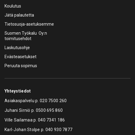
Koulutus
Jätä palautetta
Tietosuoja-asetuksemme
Suomen Työkalu Oy:n
toimitusehdot
Laskutusohje
Evästeasetukset
Peruuta sopimus
Yhteystiedot
Asiakaspalvelu p.
020 7500 260
Juhani Sirniö p.
0500 695 860
Ville Sailamaa p.
040 7341 186
Karl-Johan Stolpe p.
040 930 7877