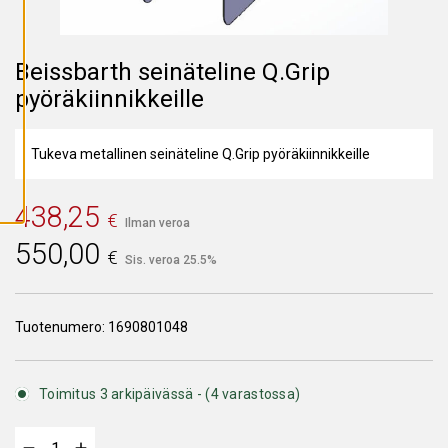
A
I
K
K
I
Beissbarth seinäteline Q.Grip
E
V
pyöräkiinnikkeille
Ä
S
T
E
Tukeva metallinen seinäteline Q.Grip pyöräkiinnikkeille
E
T
438,25
€
Ilman veroa
550,00
€
Sis. veroa 25.5%
Tuotenumero:
1690801048
Toimitus 3 arkipäivässä - (4 varastossa)