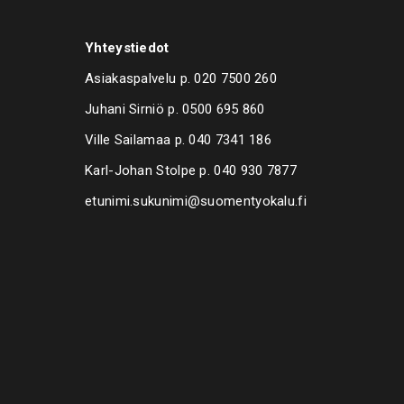
uusiokanta Pro Torque®, syvä,10 mm (3/8“):14 – 16 – 17 –
Yhteystiedot
apteri 10 mm (3/8″)
Asiakaspalvelu p.
020 7500 260
el 10 mm (3/8″)
Juhani Sirniö p.
0500 695 860
Ville Sailamaa p.
040 7341 186
sa 10 mm (3/8″)
Karl-Johan Stolpe p.
040 930 7877
tulppahylsyt 16 – 18 – 21 mm
etunimi.sukunimi@suomentyokalu.fi
kromivanadiiniterästä (S2):
 – 2.5 – 3 – 4 – 5 – 6 – 7 mm
t PH: PH0, PH1, PH2, PH3
t PZ: PZ0, PZ1, PZ2, PZ3
exagon: 1.5 – 2 – 2.5 – 3 – 4 – 5 – 7 mm
or Torx): T10 – T15 – T20 – T25 – T27 – T30 – T40