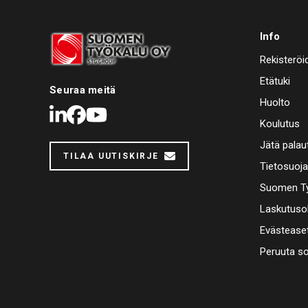
Info
Rekisteröi
Etätuki
Seuraa meitä
Huolto
LinkedIn
Facebook
Youtube
Koulutus
Jätä palau
TILAA UUTISKIRJE
Tietosuoj
Suomen Ty
Laskutuso
Evästease
Peruuta s