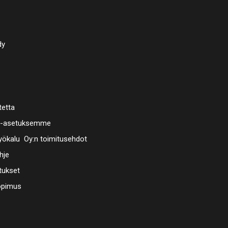
Hylsyt, k
19 mm
1 kärkiad
dy
1 yleisniv
1 jatko-o
3 Sytytys
tetta
29 bitsit 
a-asetuksemme
ökalu Oy:n toimitusehdot
Slot SL: 2
hje
Cross slo
tukset
Cross slo
opimus
Internal h
T-Star (f