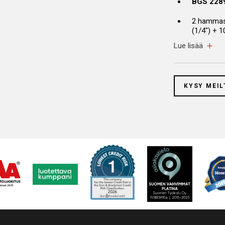
BGS 2289 
2 hammast
(1/4″) + 
Lue lisää
Hylsyt, k
– 8 – 9 –
Hylsyt, k
KYSY MEIL
– 13 mm
1 kärkiada
1 Kääntök
1 yleisniv
1 jatko-os
1 liukukah
Hylsyt, k
19 – 20 –