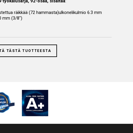
työkalusarja, 92-osaa, sisältää
:
ettua räikkää (72 hammasta)ulkonelikulmio 6.3 mm
10 mm (3/8″)
uusiokanta Pro Torque®,6.3 mm (1/4“):4 – 4,5 – 5 – 6 – 7
 10 – 11 – 13 mm
uusikanta Pro Torque®, syvä,6.3 mm (1/4″):6 – 8 – 10 – 11
TÄ TÄSTÄ TUOTTEESTA
pteri 6.3 mm (1/4″)
ahva kärjille 150 mm for 6.3 mm (1/4“)
el 6.3 mm (1/4″)
a ulkoisella neliöllä 6.3 mm (1/4″)
va adapterilla 6.3 mm (1/4″)
uusiokanta Pro Torque®,10 mm (3/8“):14 – 15 – 16 – 17 –
 21 – 22 – 23 – 24 mm