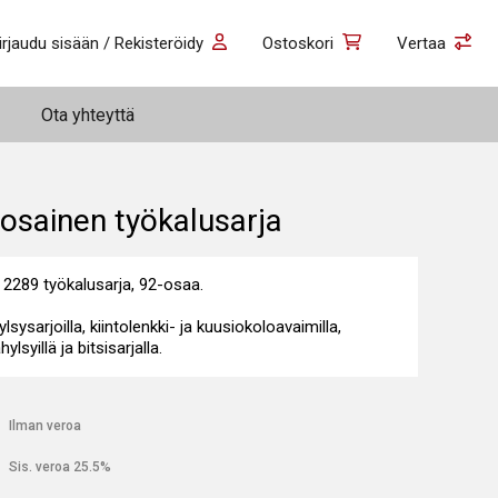
irjaudu sisään / Rekisteröidy
Ostoskori
Vertaa
Ota yhteyttä
osainen työkalusarja
 2289 työkalusarja, 92-osaa.
ylsysarjoilla, kiintolenkki- ja kuusiokoloavaimilla,
ylsyillä ja bitsisarjalla.
€
Ilman veroa
€
Sis. veroa 25.5%