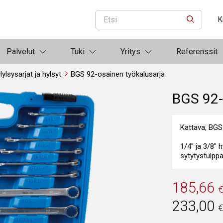
K
ETSI
Palvelut
Tuki
Yritys
Referenssit
ylsysarjat ja hylsyt
BGS 92-osainen työkalusarja
BGS 92-
Kattava, BGS
1/4" ja 3/8" h
sytytystulppah
185,66
233,00