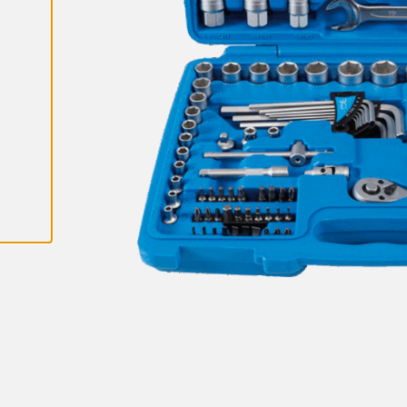
K
A
I
K
K
I
E
V
Ä
S
T
E
E
T