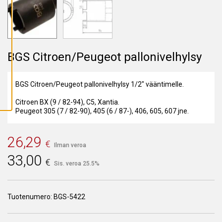
A
I
K
K
I
E
V
Ä
BGS Citroen/Peugeot pallonivelhylsy
S
T
E
E
BGS Citroen/Peugeot pallonivelhylsy 1/2" vääntimelle.
T
Citroen BX (9 / 82-94), C5, Xantia.
Peugeot 305 (7 / 82-90), 405 (6 / 87-), 406, 605, 607 jne.
26,29
€
Ilman veroa
33,00
€
Sis. veroa 25.5%
Tuotenumero:
BGS-5422