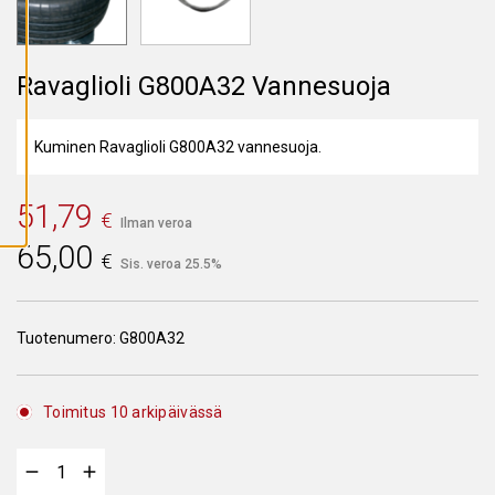
A
I
K
K
I
Ravaglioli G800A32 Vannesuoja
E
V
Ä
S
Kuminen Ravaglioli G800A32 vannesuoja.
T
E
E
T
51,79
€
Ilman veroa
65,00
€
Sis. veroa 25.5%
Tuotenumero:
G800A32
Toimitus 10 arkipäivässä