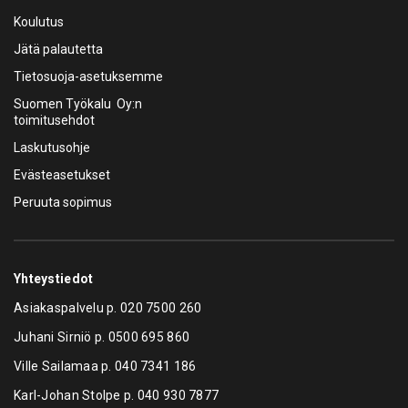
Koulutus
Jätä palautetta
Tietosuoja-asetuksemme
Suomen Työkalu Oy:n
toimitusehdot
Laskutusohje
Evästeasetukset
Peruuta sopimus
Yhteystiedot
Asiakaspalvelu p.
020 7500 260
Juhani Sirniö p.
0500 695 860
Ville Sailamaa p.
040 7341 186
Karl-Johan Stolpe p.
040 930 7877