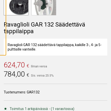
A
I
K
K
I
E
V
Ravaglioli GAR 132 Säädettävä
Ä
tappilaippa
S
T
E
E
T
Ravaglioli GAR 132 säädettävä tappilaippa, kaikille 3-, 4- ja 5-
pulttisille vanteille.
624,70
€
Ilman veroa
784,00
€
Sis. veroa 25.5%
Tuotenumero:
GAR132
Toimitus 1 arkipäivässä - (1 varastossa)