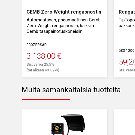
CEMB Zero Weight rengasnostin
Rengas
Automaattinen, pneumaattinen Cemb
TipTopol
Zero Weight rengasnostin, kaikkiin
pakkauk
Cemb tasapainotuskoneisiin.
Koko: 1
900ZERSAD
583-1200
3 138,00
€
59,2
Alku
Nyky
Sis. veroa 25.5%
(tai alkaen
43
€
/kk)
Sis. vero
hint
hint
oli:
on:
Muita samankaltaisia tuotteita
89,00
59,20