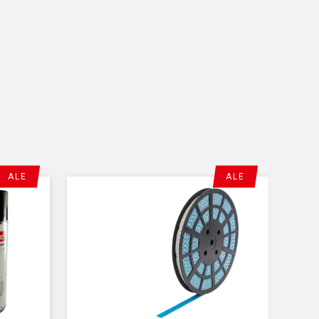
plane balancing
korjaa staattisen ja dynaamisen virheen
norivillä
ptive Mode
uusi painotustoleranssin laskentajärjestelmä
 rotation
pyörittää renkaan automaattisesti
entoon ja lukitsee sen paikoilleen
lo valaisee vanteen sisäpuolen
ovatiivinen, selkeä ja kestävä kosketusnäyttö
ALE
ALE
PT ja ALU
painojen jako, optimointi ja Alu-ohjelmat
al Drive Direct
erittäin nopea ja tarkka
rjestelmä
eel Best Access
erinomainen työtila vanteen ja
tuskoneen välissä
iinnitys
a tarkastuspyöräytykselle