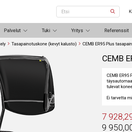
K
ETSI
Palvelut
Tuki
Yritys
Referenssit
ely
Tasapainotuskone (kevyt kalusto)
CEMB ER95 Plus tasapai
CEMB ER
CEMB ER95 Pl
täysautomaat
tulevat konee
Ei tarvetta mi
7 928,2
9 950,0