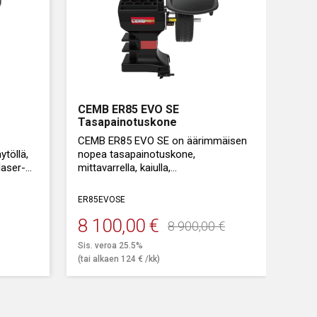
CEMB ER85 EVO SE
Tasapainotuskone
CEMB ER85 EVO SE on äärimmäisen
töllä,
nopea tasapainotuskone,
laser-
mittavarrella, kaiulla,
al Sonar
paineilmakiinnityksellä ja
kosketusnäytöllä varustettuna.
ER85EVOSE
Sopii kovaan ammattikäyttöön, jossa
8 100,00
€
8 900,00
€
Alkuperäinen
Nykyinen
käsitellään suuria rengasmääriä.
Sis. veroa 25.5%
hinta
hinta
(tai alkaen
124
€
/kk)
oli:
on:
8
8