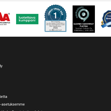
dy
tetta
a-asetuksemme