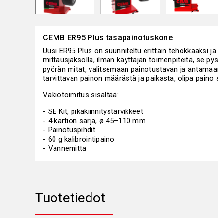
CEMB ER95 Plus tasapainotuskone
Uusi ER95 Plus on suunniteltu erittäin tehokkaaksi ja
mittausjaksolla, ilman käyttäjän toimenpiteitä, se p
pyörän mitat, valitsemaan painotustavan ja antamaan
tarvittavan painon määrästä ja paikasta, olipa paino si
Vakiotoimitus sisältää:
- SE Kit, pikakiinnitystarvikkeet
- 4 kartion sarja, ø 45÷110 mm
- Painotuspihdit
- 60 g kalibrointipaino
- Vannemitta
Tuotetiedot