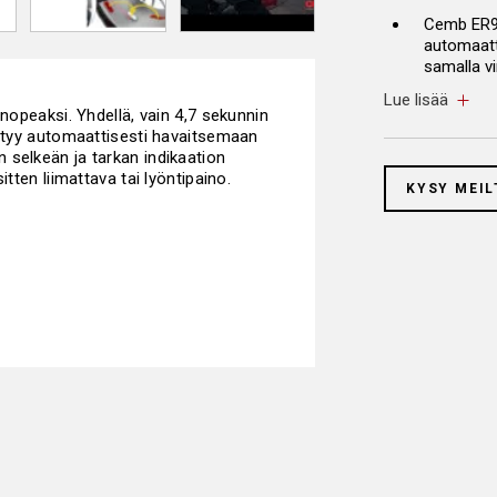
Cemb ER95
automaatt
samalla v
nykyaikai
Lue lisää
 nopeaksi. Yhdellä, vain 4,7 sekunnin
Automaat
ystyy automaattisesti havaitsemaan
etäisyyde
 selkeän ja tarkan indikaation
tten liimattava tai lyöntipaino.
KYSY MEIL
Side Las
painojen a
vastapain
Sonar LA
patentti)
EMS Son
tasapaino
HubMatc
korkeimma
pyörän kii
epäkeskeis