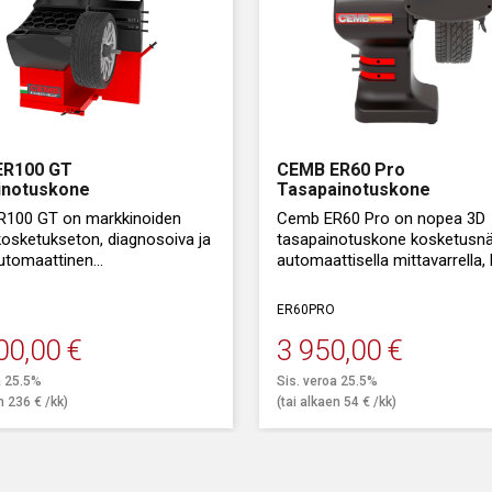
ER100 GT
CEMB ER60 Pro
inotuskone
Tasapainotuskone
100 GT on markkinoiden
Cemb ER60 Pro on nopea 3D
kosketukseton, diagnosoiva ja
tasapainotuskone kosketusnäy
automaattinen
automaattisella mittavarrella, 
otuskone, rengasliikkeille ja
painonpaikan näytöllä ja Virtu
okäyttöön.
leveyden mittauksella.
ER60PRO
00,00
€
3 950,00
€
a 25.5%
Sis. veroa 25.5%
en
236
€
/kk)
(tai alkaen
54
€
/kk)