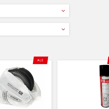
OPB one 
yhdellä pai
Auto Ada
Automatic
painotusas
Led
työva
Touch
inn
ALE
SPLIT, O
VDD Virtu
mittausjä
WBA - Wh
tasapaino
Paineilmak
Ei tarvett