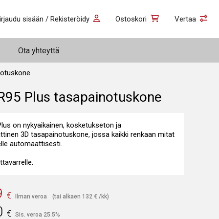
irjaudu sisään / Rekisteröidy
Ostoskori
Vertaa
Ota yhteyttä
notuskone
95 Plus tasapainotuskone
us on nykyaikainen, kosketukseton ja
tinen 3D tasapainotuskone, jossa kaikki renkaan mitat
lle automaattisesti.
ttavarrelle.
9
€
Ilman veroa
(tai alkaen
132
€
/kk)
0
€
Sis. veroa 25.5%