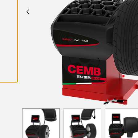
K
A
I
K
K
I
E
V
Ä
S
T
E
E
T