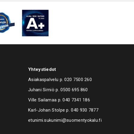
900,00 €.
100,00 €.
Yhteystiedot
Asiakaspalvelu p.
020 7500 260
Juhani Sirniö p.
0500 695 860
Ville Sailamaa p.
040 7341 186
Karl-Johan Stolpe p.
040 930 7877
etunimi.sukunimi@suomentyokalu.fi