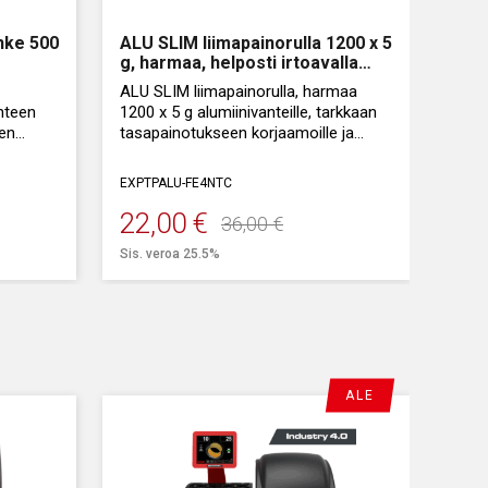
teena:
Zero Weight
automaattinen rengasnostin
hke 500
ALU SLIM liimapainorulla 1200 x 5
g, harmaa, helposti irtoavalla
liimalla
ALU SLIM liimapainorulla, harmaa
nteen
1200 x 5 g alumiinivanteille, tarkkaan
en
tasapainotukseen korjaamoille ja
rengasliikkeille.
EXPTPALU-FE4NTC
Painossa helposti irtoava liima, jälki
helppo puhdistaa.
22,00
€
36,00
€
Alkuperäinen
Nykyinen
Sis. veroa 25.5%
Sinkitty teräspaino 5 g, 6 kg rullassa.
hinta
hinta
oli:
on:
36,00 €.
22,00 €.
ALE