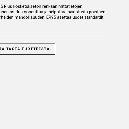
 Plus kosketukseton renkaan mittatietojen
inen asetus nopeuttaa ja helpottaa painotusta poistaen
irheiden mahdollisuuden. ER95 asettaa uudet standardit
seen tasapainotukseen.
tinen 3D-Laserskannaus
vanteen halkaisijan, profiilin ja
n mittaus, automaattinen painotusohjelman valinta
TÄ TÄSTÄ TUOTTEESTA
er
kaksi lasersädettä osoittavat tarkan kello 12 asennon
settamiseksi. Näiden tarkkojen vertailupisteiden ansiosta
ojen epätasainen sijoittaminen on poistettu.
vanteen leveyden mittaus kaikuluotaimella. (Cemb
ar
epäkeskeisyyden ja kartiomaisuuden mittaus
tuksen aikana, optimaalinen renkaan sijoitus autoon
h
HubMatch havaitsee epätasapainon sekä pyörän
n pisteen ja näyttää sen näytöllä mahdollistaakseen
nnityksen ajoneuvoon, jolloin voidaan poistaa
yys vanteen ja navan välillä.