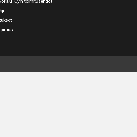
ökalu Oy:n toimitusehdot
hje
tukset
opimus