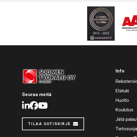
Info
Rekisteröi
Etätuki
Seuraa meitä
Huolto
LinkedIn
Facebook
Youtube
Koulutus
Jätä palau
TILAA UUTISKIRJE
Tietosuoj