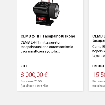
CEMB 2-HIT Tasapainotuskone
CEMB 
tasapa
CEMB 2-HIT, mittavarreton
Cemb ER
tasapainotuskone automaattisella
nopein 
pyöränmittojen syötöllä,
täysin 
paineilmalukituksella ja
tasapain
kosketusnäytöllä.
korjaam
2-HIT
ER100GT
8 000,00
€
15 5
Sis. veroa 25.5%
Sis. vero
(tai alkaen
146
€
/kk)
(tai alka