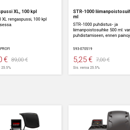
Lisävarus
pussi XL, 100 kpl
STR-1000 liimanpoistosui
ml
 XL rengaspussi, 100 kpl
STR-1000 puhdistus- ja
sessa.
liimanpoistosuihke 500 ml. va
puhdistamiseen, ennen painoj
200 x 1200 mm.
kiinnittämistä.
-PROFI
593-070519
0
€
5,25
€
89,00
€
7,00
€
peräinen
inen
Alkuperäinen
Nykyinen
a 25.5%
Sis. veroa 25.5%
a
a
hinta
hinta
oli:
on:
 €.
 €.
7,00 €.
5,25 €.