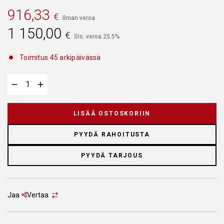
916,33
€
Ilman veroa
1 150,00
€
Sis. veroa 25.5%
Toimitus 45 arkipäivässä
LISÄÄ OSTOSKORIIN
PYYDÄ RAHOITUSTA
PYYDÄ TARJOUS
Jaa
Vertaa