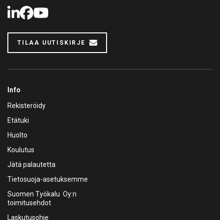
LinkedIn
Facebook
Youtube
TILAA UUTISKIRJE
Info
Rekisteröidy
Etätuki
Huolto
Koulutus
Jätä palautetta
Tietosuoja-asetuksemme
Suomen Työkalu Oy:n
toimitusehdot
Laskutusohje