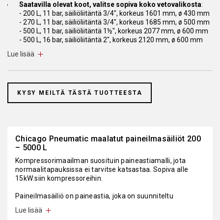
Saatavilla olevat koot, valitse sopiva koko vetovalikosta
:
- 200 L, 11 bar, säiliöliitäntä 3/4", korkeus 1601 mm, ø 430 mm
- 270 L, 11 bar, säiliöliitäntä 3/4", korkeus 1685 mm, ø 500 mm
- 500 L, 11 bar, säiliöliitäntä 1½", korkeus 2077 mm, ø 600 mm
- 500 L, 16 bar, säiliöliitäntä 2", korkeus 2120 mm, ø 600 mm
- 900 L, 11 bar, säiliöliitäntä 1½", korkeus 2213 mm, ø 790 mm
Lue lisää
- 1000 L, 16 bar, säiliöliitäntä 2", korkeus 2365 mm, ø 790 mm
- 1500 L, 11 bar, säiliöliitäntä 2", korkeus 2305 mm, ø 1000 mm
- 1500 L, 16 bar, säiliöliitäntä 2", korkeus 2430 mm, ø 950 mm
- 2000 L, 11 bar, säiliöliitäntä 2", korkeus 2805 mm, ø 1000 mm
- 3000 L, 11 bar, säiliöliitäntä 2", korkeus 2965 mm, ø 1200 mm
KYSY MEILTÄ TÄSTÄ TUOTTEESTA
- 4000 L, 11 bar, säiliöliitäntä 3", korkeus 3070 mm, ø 1450 mm
- 5000 L, 11 bar, säiliöliitäntä 3", korkeus 3570 mm, ø 1450 mm
Materiaali maalattu teräs
Chicago Pneumatic maalatut paineilmasäiliöt 200
– 5000 L
Suosittelemme asentamaan säiliön pohjalle automaattisen
vedenerottimen, jotta kondenssivesi ei pääse ruostuttamaan
Kompressorimaailman suosituin paineastiamalli, jota
säiliötä ja näin säiliön käyttöikä kasvaa. (Timer Drain TD
normaalitapauksissa ei tarvitse katsastaa. Sopiva alle
8102855007)
15kW:siin kompressoreihin.
Paineilmasäiliö on paineastia, joka on suunniteltu
varastoimaan ja tasaamaan paineilmaa. Se toimii
Lue lisää
paineilman varastosäiliönä, joka tarjoaa tasaista ja