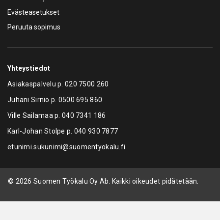
Evästeasetukset
Peruuta sopimus
Yhteystiedot
Asiakaspalvelu p.
020 7500 260
Juhani Sirniö p.
0500 695 860
Ville Sailamaa p.
040 7341 186
Karl-Johan Stolpe p.
040 930 7877
etunimi.sukunimi@suomentyokalu.fi
© 2026 Suomen Työkalu Oy Ab. Kaikki oikeudet pidätetään.