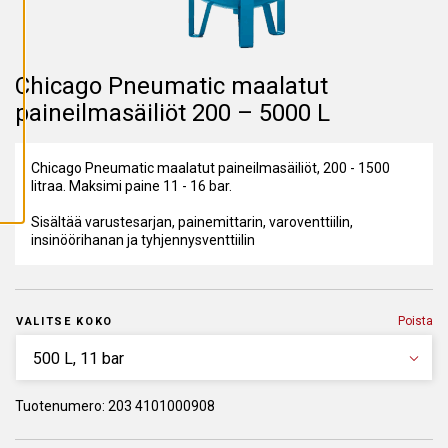
A
I
K
K
I
E
Chicago Pneumatic maalatut
V
Ä
paineilmasäiliöt 200 – 5000 L
S
T
E
E
Chicago Pneumatic maalatut paineilmasäiliöt, 200 - 1500
T
litraa. Maksimi paine 11 - 16 bar.
Sisältää varustesarjan, painemittarin, varoventtiilin,
insinöörihanan ja tyhjennysventtiilin
Poista
VALITSE KOKO
Tuotenumero: 203 4101000908