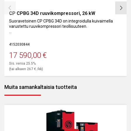
ylläpitämään tasapainoista painetta
paineilmajärjestelmässä, mikä voi parantaa laitteiden
suorituskykyä ja vähentää paineilmajärjestelmän
CP CPBG 34D ruuvikompressori, 26 kW
kuormitusta.
Suoravetoinen CP CPBG 34D on integroidulla kuivaimella
varustettu ruuvikompressori teollisuuteen.
Paineilmasäiliöt ovat tärkeä osa monia paineilmaan
liittyviä sovelluksia, kuten teollisuuden prosesseja,
30 kW, 4210 l/min, 7,5 bar.
pneumaattisia järjestelmiä, ilmastointi- ja
jäähdytysjärjestelmiä sekä työkaluja. Ne auttavat
4152030844
tasaamaan paineen vaihteluita, parantavat paineilman
17 590,00
€
laatua ja mahdollistavat tehokkaamman ja
luotettavamman paineilman käytön eri tarkoituksiin.
Sis. veroa 25.5%
(tai alkaen
267
€
/kk)
Muita samankaltaisia tuotteita