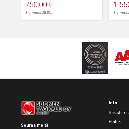
750,00
€
1 55
Sis. veroa 25.5%
Sis. vero
Info
Rekisteröi
Etätuki
Seuraa meitä