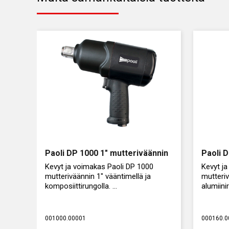
Paoli DP 1000 1″ mutteriväännin
Paoli 
Kevyt ja voimakas Paoli DP 1000
Kevyt j
mutteriväännin 1" vääntimellä ja
mutteriv
komposiittirungolla.
alumiini
Suurin vääntövoima: 2033 Nm.
Laaja v
001000.00001
000160.0