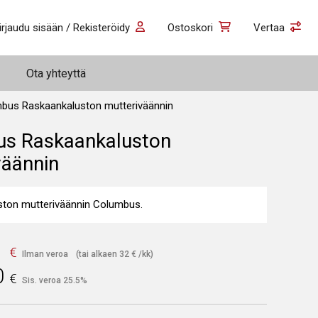
irjaudu sisään / Rekisteröidy
Ostoskori
Vertaa
Ota yhteyttä
bus Raskaankaluston mutteriväännin
s Raskaankaluston
väännin
ston mutteriväännin Columbus.
1
€
Ilman veroa
(tai alkaen
32
€
/kk)
0
€
Sis. veroa 25.5%