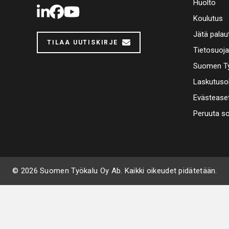
Huolto
LinkedIn
Facebook
Youtube
Koulutus
Jätä palau
TILAA UUTISKIRJE
Tietosuoj
Suomen Ty
Laskutuso
Evästease
Peruuta s
© 2026 Suomen Työkalu Oy Ab. Kaikki oikeudet pidätetään.