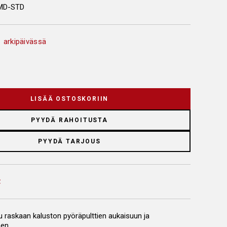
MD-STD
 arkipäivässä
LISÄÄ OSTOSKORIIN
PYYDÄ RAHOITUSTA
PYYDÄ TARJOUS
u raskaan kaluston pyöräpulttien aukaisuun ja
een