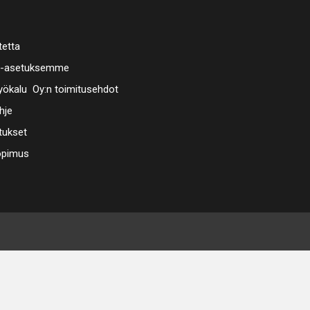
tetta
a-asetuksemme
ökalu Oy:n toimitusehdot
hje
tukset
opimus