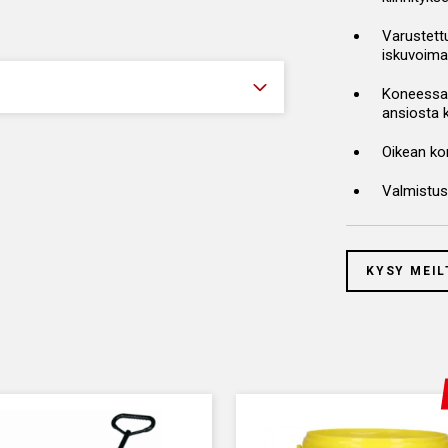
Varustettu
iskuvoima
Koneessa 
ansiosta 
Oikean ko
Valmistu
KYSY MEIL