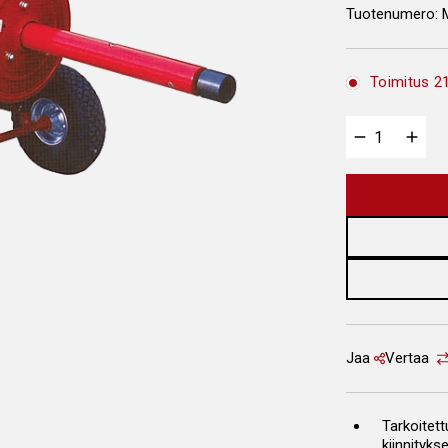
Tuotenumero:
Toimitus 21
Jaa
Vertaa
Tarkoitett
kiinnityks