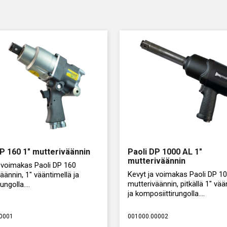
35,00 €.
21,60 €.
DP 160 1″ mutteriväännin
Paoli DP 1000 AL 1″
mutteriväännin
a voimakas Paoli DP 160
Kevyt ja voimakas Paoli DP 1
äännin, 1" vääntimellä ja
mutteriväännin, pitkällä 1" vää
rungolla.
ja komposiittirungolla.
ääntövoiman säätöalue.
Suurin vääntövoima: 2033 Nm
0001
001000.00002