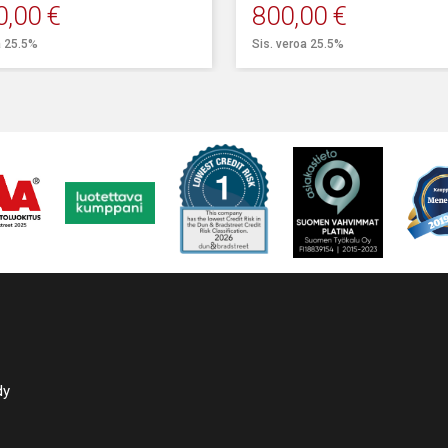
0,00
€
800,00
€
a 25.5%
Sis. veroa 25.5%
dy