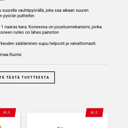
 suurella vauhtipyörällä, joka saa aikaan suuren
n pyörän pultteihin
1 naaras kara. Koneessa on jousitusmekanismi, jonka
koneen runko on lähes painoton
rkeuden säätäminen sujuu helposti ja vaivattomasti
smaa Ruotsi
TÄ TÄSTÄ TUOTTEESTA
ALE
ALE