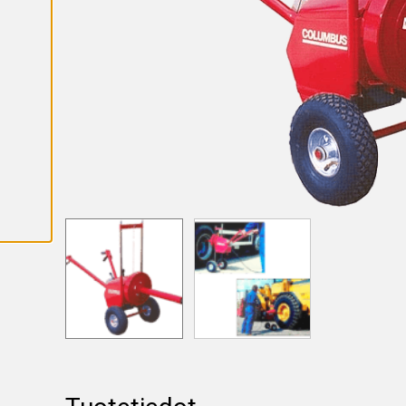
K
A
I
K
K
I
E
V
Ä
S
T
E
E
T