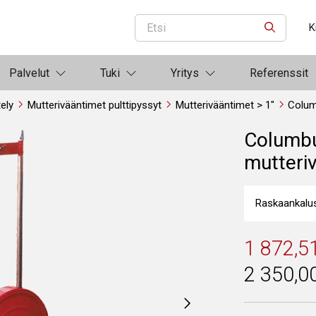
K
ETSI
Palvelut
Tuki
Yritys
Referenssit
ely
Mutterivääntimet pulttipyssyt
Mutterivääntimet > 1"
Colum
Columbu
mutteri
Raskaankalu
1 872,5
2 350,0