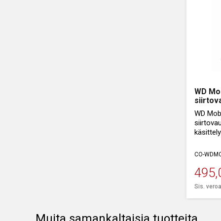
WD Mob
siirto
WD Mobi
siirtova
käsittel
Helpotta
CO-WDMO
495,
Sis. vero
Muita samankaltaisia tuotteita