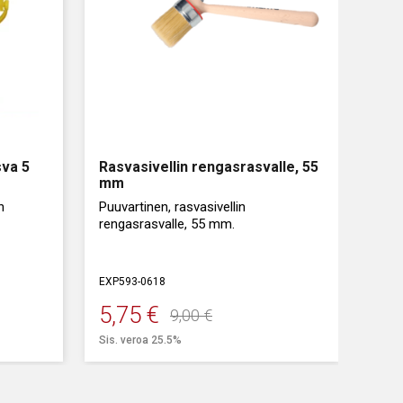
sva 5
Rasvasivellin rengasrasvalle, 55
mm
n
Puuvartinen, rasvasivellin
rengasrasvalle, 55 mm.
EXP593-0618
5,75
€
9,00
€
Alkuperäinen
Nykyinen
Sis. veroa 25.5%
hinta
hinta
oli:
on: