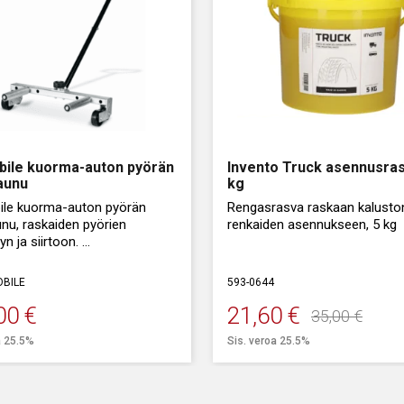
ile kuorma-auton pyörän
Invento Truck asennusra
vaunu
kg
le kuorma-auton pyörän
Rengasrasva raskaan kalusto
unu, raskaiden pyörien
renkaiden asennukseen, 5 kg
yyn ja siirtoon.
a asennusta ja irrotusta.
BILE
593-0644
00
€
21,60
€
35,00
€
Alkuperäinen
Nykyinen
a 25.5%
Sis. veroa 25.5%
hinta
hinta
oli:
on: