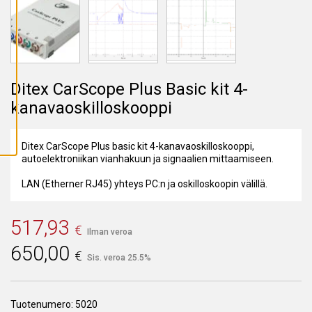
A
I
K
K
I
E
V
Ä
S
Ditex CarScope Plus Basic kit 4-
T
E
kanavaoskilloskooppi
E
T
Ditex CarScope Plus basic kit 4-kanavaoskilloskooppi,
autoelektroniikan vianhakuun ja signaalien mittaamiseen.
LAN (Etherner RJ45) yhteys PC:n ja oskilloskoopin välillä.
517,93
€
Ilman veroa
650,00
€
Sis. veroa 25.5%
Tuotenumero:
5020