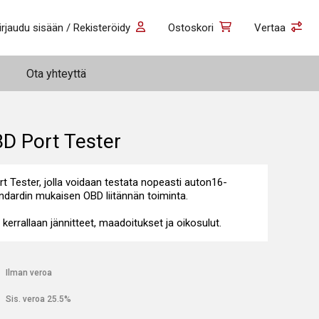
irjaudu sisään / Rekisteröidy
Ostoskori
Vertaa
Ota yhteyttä
BD Port Tester
t Tester, jolla voidaan testata nopeasti auton16-
ndardin mukaisen OBD liitännän toiminta.
kerrallaan jännitteet, maadoitukset ja oikosulut.
€
Ilman veroa
€
Sis. veroa 25.5%