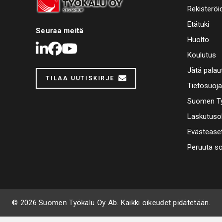
Rekisteröi
Etätuki
Seuraa meitä
Huolto
LinkedIn
Facebook
Youtube
Koulutus
Jätä palau
TILAA UUTISKIRJE
Tietosuoj
Suomen Ty
Laskutuso
Evästease
Peruuta s
© 2026 Suomen Työkalu Oy Ab. Kaikki oikeudet pidätetään.