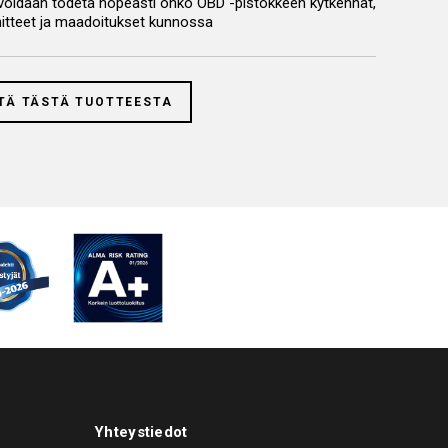
a voidaan todeta nopeasti onko OBD -pistokkeen kytkennät,
nitteet ja maadoitukset kunnossa
TÄ TÄSTÄ TUOTTEESTA
Yhteystiedot