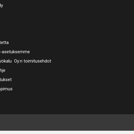
dy
tetta
a-asetuksemme
ökalu Oy:n toimitusehdot
hje
tukset
opimus