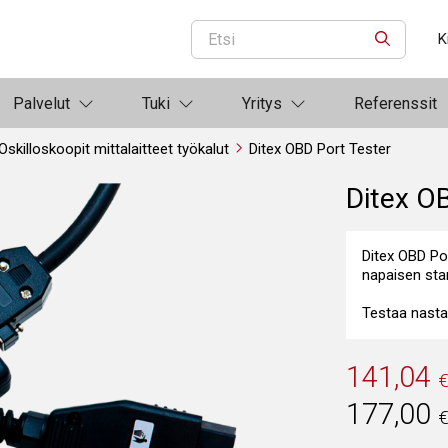
K
ETSI
Palvelut
Tuki
Yritys
Referenssit
Oskilloskoopit mittalaitteet työkalut
Ditex OBD Port Tester
Ditex O
Ditex OBD Por
napaisen sta
Testaa nasta 
141,04
177,00