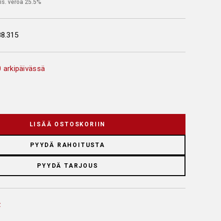
is. veroa 25.5%
88.315
 arkipäivässä
LISÄÄ OSTOSKORIIN
PYYDÄ RAHOITUSTA
PYYDÄ TARJOUS