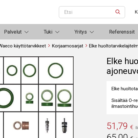
K
ETSI
Palvelut
Tuki
Yritys
Referenssit
Waeco käyttötarvikkeet
Korjaamosarjat
Elke huoltotarvikelajitelm
Elke huo
ajoneuv
Elke huoltotar
Sisältää O-ren
ilmastointihu
51,79
€
I
65,00