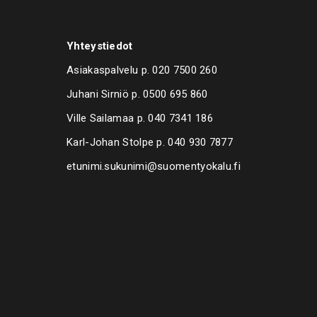
.023 venttiili 20,0 x 7,0 mm
.093 suojatulppa 1/4
.008 LP suojatulppa 15,0 x 8,0 mm
8.009 HP suojatulppa 17,0 x 8,0 mm
Yhteystiedot
Asiakaspalvelu p.
020 7500 260
Juhani Sirniö p.
0500 695 860
Ville Sailamaa p.
040 7341 186
Karl-Johan Stolpe p.
040 930 7877
etunimi.sukunimi@suomentyokalu.fi