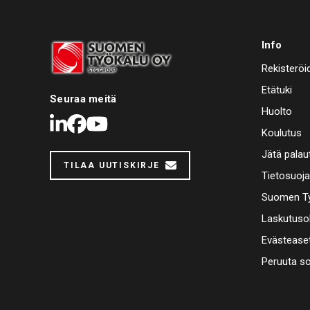
Info
Rekisteröi
Etätuki
Seuraa meitä
Huolto
LinkedIn
Facebook
Youtube
Koulutus
Jätä palau
TILAA UUTISKIRJE
Tietosuoj
Suomen Ty
Laskutuso
Evästease
Peruuta s