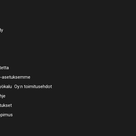
- 5 kpl 88
- 3 kpl 88
- 5 kpl 88
- 5 kpl 8
dy
tetta
a-asetuksemme
ökalu Oy:n toimitusehdot
hje
tukset
opimus