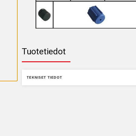
K
A
I
K
K
I
E
V
Ä
S
T
Tuotetiedot
E
E
T
TEKNISET TIEDOT