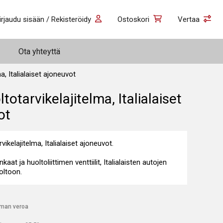
irjaudu sisään / Rekisteröidy
Ostoskori
Vertaa
Ota yhteyttä
a, Italialaiset ajoneuvot
ltotarvikelajitelma, Italialaiset
ot
vikelajitelma, Italialaiset ajoneuvot.
kaat ja huoltoliittimen venttiilit, Italialaisten autojen
oltoon.
lman veroa