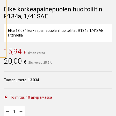
A
I
Elke korkeapainepuolen huoltoliitin
K
K
R134a, 1/4″ SAE
I
E
V
Ä
Elke 13.034 korkeapainepuolen huoltoliitin, R134a 1/4"SAE
S
T
liittimellä.
E
E
T
15,94
€
Ilman veroa
20,00
€
Sis. veroa 25.5%
Tuotenumero:
13.034
Toimitus 10 arkipäivässä