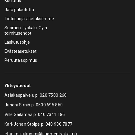
Koulutus
Jätä palautetta
Tietosuoja-asetuksemme
Suomen Työkalu Oy:n
toimitusehdot
Laskutusohje
Evästeasetukset
Peruuta sopimus
Yhteystiedot
Asiakaspalvelu p.
020 7500 260
Juhani Sirniö p.
0500 695 860
Ville Sailamaa p.
040 7341 186
Karl-Johan Stolpe p.
040 930 7877
etunimi.sukunimi@suomentyokalu.fi