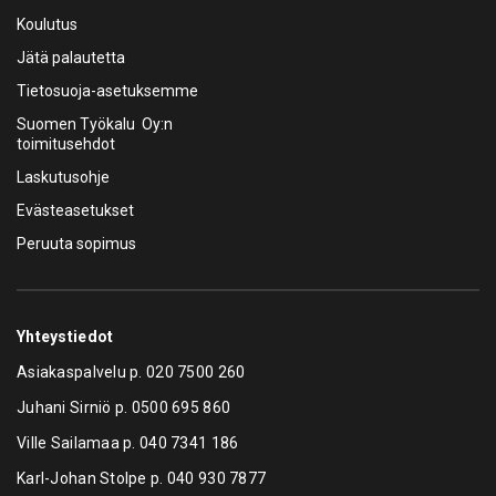
Koulutus
Jätä palautetta
Tietosuoja-asetuksemme
Suomen Työkalu Oy:n
toimitusehdot
Laskutusohje
Evästeasetukset
Peruuta sopimus
Yhteystiedot
Asiakaspalvelu p.
020 7500 260
Juhani Sirniö p.
0500 695 860
Ville Sailamaa p.
040 7341 186
Karl-Johan Stolpe p.
040 930 7877