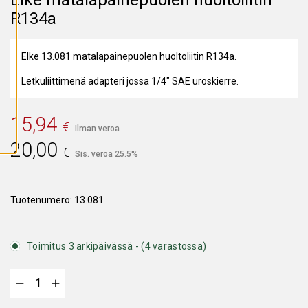
A
R134a
I
K
K
I
E
Elke 13.081 matalapainepuolen huoltoliitin R134a.
V
Ä
Letkuliittimenä adapteri jossa 1/4" SAE uroskierre.
S
T
E
E
15,94
T
€
Ilman veroa
20,00
€
Sis. veroa 25.5%
Tuotenumero:
13.081
Toimitus 3 arkipäivässä - (4 varastossa)