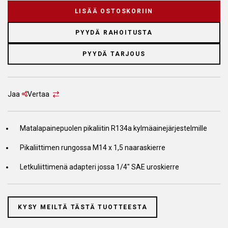
LISÄÄ OSTOSKORIIN
PYYDÄ RAHOITUSTA
PYYDÄ TARJOUS
Jaa
Vertaa
Matalapainepuolen pikaliitin R134a kylmäainejärjestelmille
Pikaliittimen rungossa M14 x 1,5 naaraskierre
Letkuliittimenä adapteri jossa 1/4" SAE uroskierre
KYSY MEILTÄ TÄSTÄ TUOTTEESTA