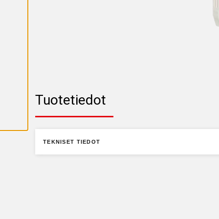
K
A
I
K
K
I
E
V
Ä
S
T
E
E
T
Tuotetiedot
TEKNISET TIEDOT