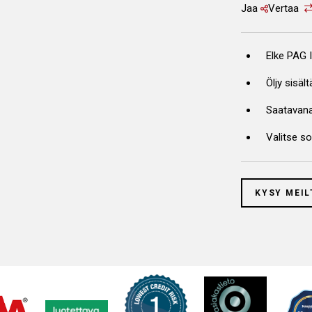
Jaa
Vertaa
Elke PAG I
Öljy sisäl
Saatavana 
Valitse s
KYSY MEIL