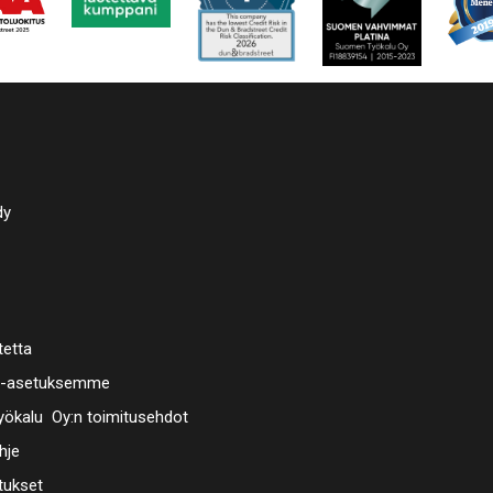
dy
tetta
a-asetuksemme
ökalu Oy:n toimitusehdot
hje
tukset