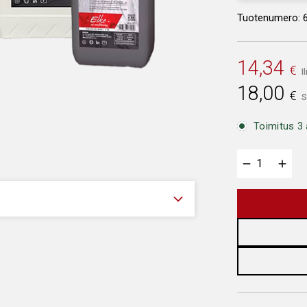
Tuotenumero: 6
14,34
€
I
18,00
€
S
Toimitus 3 