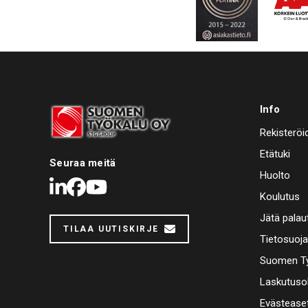
Info
Rekisteröi
Etätuki
Seuraa meitä
Huolto
LinkedIn
Facebook
Youtube
Koulutus
Jätä palau
TILAA UUTISKIRJE
Tietosuoj
Suomen Ty
Laskutuso
Evästease