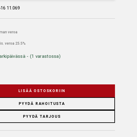
16 11.069
lman veroa
is. veroa 25.5%
arkipäivässä - (1 varastossa)
LISÄÄ OSTOSKORIIN
PYYDÄ RAHOITUSTA
PYYDÄ TARJOUS