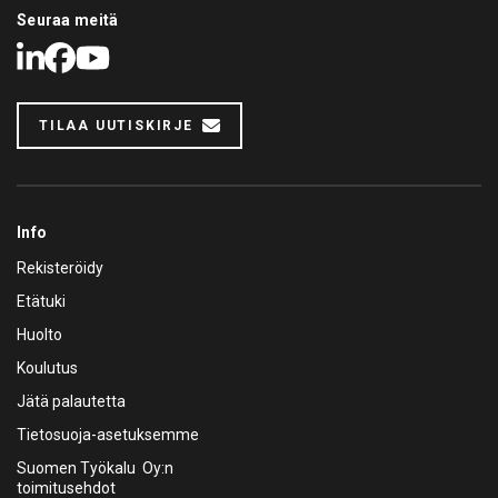
Seuraa meitä
LinkedIn
Facebook
Youtube
TILAA UUTISKIRJE
Info
Rekisteröidy
Etätuki
Huolto
Koulutus
Jätä palautetta
Tietosuoja-asetuksemme
Suomen Työkalu Oy:n
toimitusehdot