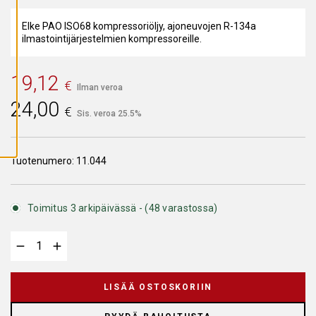
A
I
K
Elke PAO ISO68 kompressoriöljy, ajoneuvojen R-134a
K
ilmastointijärjestelmien kompressoreille.
I
E
V
Ä
19,12
€
S
Ilman veroa
T
24,00
E
€
Sis. veroa 25.5%
E
T
Tuotenumero:
11.044
Toimitus 3 arkipäivässä - (48 varastossa)
LISÄÄ OSTOSKORIIN