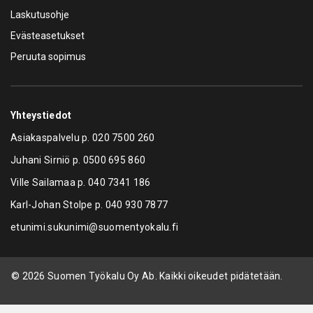
Laskutusohje
Evästeasetukset
Peruuta sopimus
Yhteystiedot
Asiakaspalvelu p.
020 7500 260
Juhani Sirniö p.
0500 695 860
Ville Sailamaa p.
040 7341 186
Karl-Johan Stolpe p.
040 930 7877
etunimi.sukunimi@suomentyokalu.fi
© 2026 Suomen Työkalu Oy Ab. Kaikki oikeudet pidätetään.