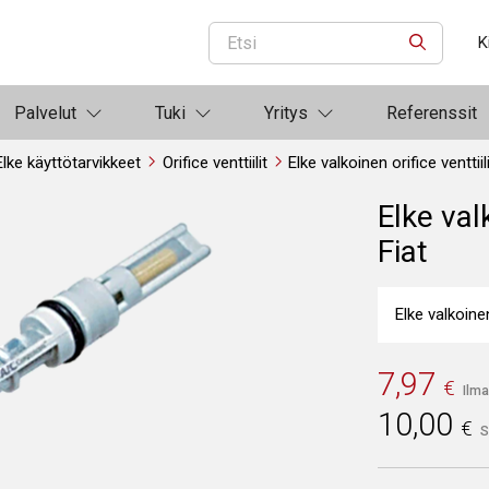
K
ETSI
Palvelut
Tuki
Yritys
Referenssit
Elke käyttötarvikkeet
Orifice venttiilit
Elke valkoinen orifice venttiil
Elke valk
Fiat
Elke valkoinen 
7,97
€
Ilma
10,00
€
S