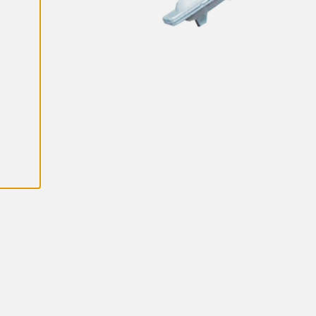
K
A
I
K
K
I
E
V
Ä
S
T
E
E
T