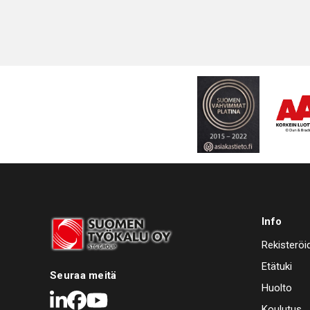
Info
Rekisteröi
Etätuki
Seuraa meitä
Huolto
LinkedIn
Facebook
Youtube
Koulutus