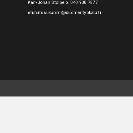
Karl-Johan Stolpe p.
040 930 7877
etunimi.sukunimi@suomentyokalu.fi