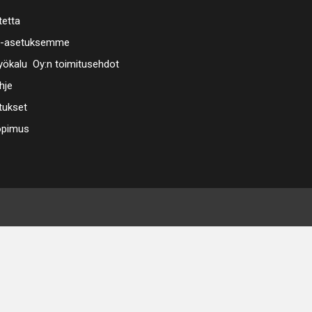
tetta
a-asetuksemme
ökalu Oy:n toimitusehdot
hje
tukset
opimus