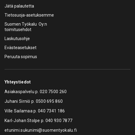
Jätä palautetta
Tietosuoja-asetuksemme
Suomen Työkalu Oy:n
toimitusehdot
Laskutusohje
Evästeasetukset
Peruuta sopimus
Yhteystiedot
Asiakaspalvelu p.
020 7500 260
Juhani Sirniö p.
0500 695 860
Ville Sailamaa p.
040 7341 186
Karl-Johan Stolpe p.
040 930 7877
etunimi.sukunimi@suomentyokalu.fi