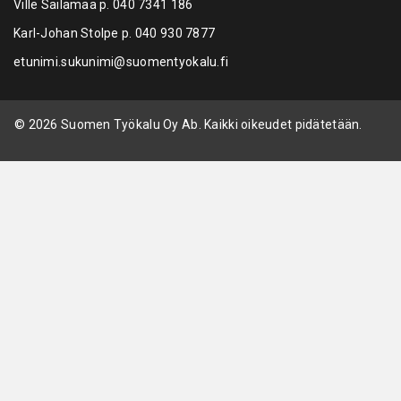
Ville Sailamaa p.
040 7341 186
Karl-Johan Stolpe p.
040 930 7877
etunimi.sukunimi@suomentyokalu.fi
© 2026 Suomen Työkalu Oy Ab. Kaikki oikeudet pidätetään.