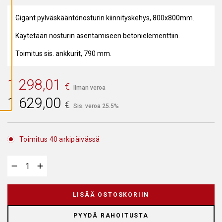
A
I
Gigant pylväskääntönosturin kiinnityskehys, 800x800mm.
K
K
I
Käytetään nosturin asentamiseen betonielementtiin.
E
V
Ä
Toimitus sis. ankkurit, 790 mm.
S
T
E
1 298,01
E
€
T
Ilman veroa
1 629,00
€
Sis. veroa 25.5%
Toimitus 40 arkipäivässä
LISÄÄ OSTOSKORIIN
PYYDÄ RAHOITUSTA