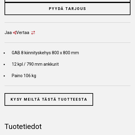
PYYDÄ TARJOUS
Jaa
Vertaa
GAB 8 kiinnityskehys 800 x 800 mm
12 kpl / 790 mm ankkurit
Paino 106 kg
KYSY MEILTÄ TÄSTÄ TUOTTEESTA
Tuotetiedot