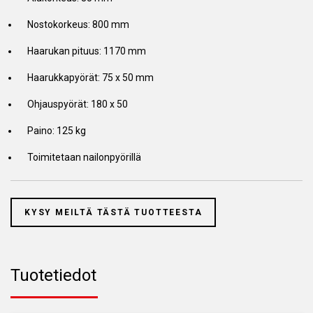
Nostokorkeus: 800 mm
Haarukan pituus: 1170 mm
Haarukkapyörät: 75 x 50 mm
Ohjauspyörät: 180 x 50
Paino: 125 kg
Toimitetaan nailonpyörillä
KYSY MEILTÄ TÄSTÄ TUOTTEESTA
Tuotetiedot