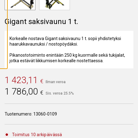
A
I
K
K
Gigant saksivaunu 1 t.
I
E
V
Ä
S
Korkealle nostava Gigant saksivaunu 1 t. sopii yhdistetyksi
T
haarukkavaunuksi / nostopöydäksi.
E
E
T
Pikanostotoiminto enintään 250 kg kuormalle sekä tukijalat,
jotka estävät liikkumisen korkealle nostettaessa.
1 423,11
€
Ilman veroa
1 786,00
€
Sis. veroa 25.5%
Tuotenumero:
13060-0109
Toimitus 10 arkipäivässä