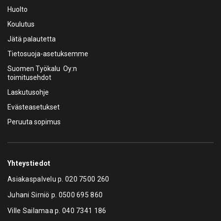
Huolto
Koulutus
Jätä palautetta
Tietosuoja-asetuksemme
Suomen Työkalu Oy:n
toimitusehdot
Laskutusohje
Evästeasetukset
Peruuta sopimus
Yhteystiedot
Asiakaspalvelu p.
020 7500 260
Juhani Sirniö p.
0500 695 860
Ville Sailamaa p.
040 7341 186