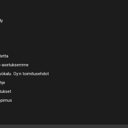
dy
tetta
a-asetuksemme
ökalu Oy:n toimitusehdot
hje
tukset
opimus