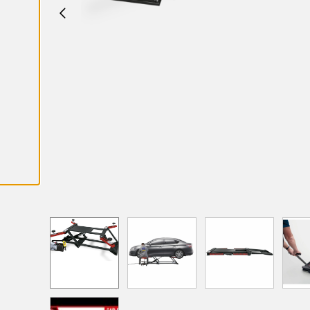
K
A
I
K
K
I
E
V
Ä
S
T
E
E
T