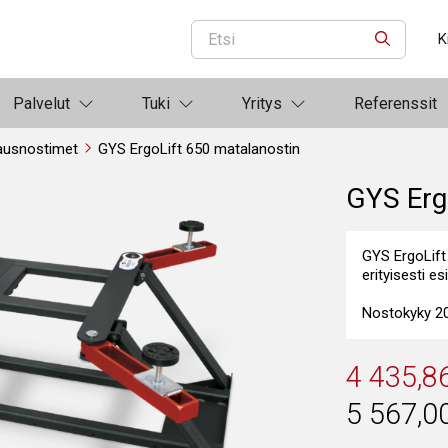
K
ETSI
Palvelut
Tuki
Yritys
Referenssit
ausnostimet
GYS ErgoLift 650 matalanostin
GYS Erg
GYS ErgoLift 
erityisesti es
Nostokyky 2
4 435,8
5 567,0