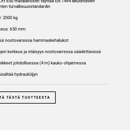
ft 650 matalanostin täyttää EN 1494 liikuteltavien
nten turvallisuusstandardin
: 2000 kg
keus: 650 mm.
ssä nostovarsissa hammaskehälukot
jen korkeus ja etäisyys nostovarressa säädettävissä
nikkeet johdollisessa (4 m) kauko-ohjaimessa
isältää hydrauliöljyn
TÄ TÄSTÄ TUOTTEESTA