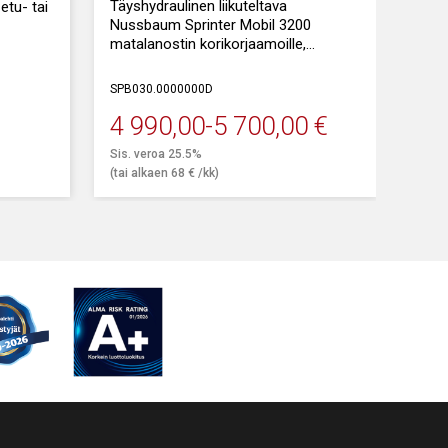
Täyshydraulinen liikuteltava
etu- tai
Nussbaum Sprinter Mobil 3200
matalanostin korikorjaamoille,
fiksaamoille sekä rengastyökäyttöön.
SPB030.0000000D
Nostokyky: 3200 kg
4 990,00
-
5 700,00
€
Sis. veroa 25.5%
(tai alkaen
68
€
/kk)