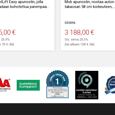
Lift Easy apunostin, jolla
Mob apunostin, nostaa auton 
adaan kohotettua parempaan
takaosan 58 cm korkeuteen,
telykorkeuteen.
mahdollistaen samalla auton
liikuttelun.
ky: 2200 kg. Nostokorkeus:
055896
.
Nostokyky: 1300 kg.
5,00
€
3 188,00
€
a 25.5%
Sis. veroa 25.5%
en
70
€
/kk)
(tai alkaen
108
€
/kk)