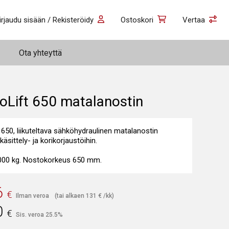
irjaudu sisään / Rekisteröidy
Ostoskori
Vertaa
Ota yhteyttä
oLift 650 matalanostin
650, liikuteltava sähköhydraulinen matalanostin
ikäsittely- ja korikorjaustöihin.
000 kg. Nostokorkeus 650 mm.
6
€
Ilman veroa
(tai alkaen
131
€
/kk)
0
€
Sis. veroa 25.5%