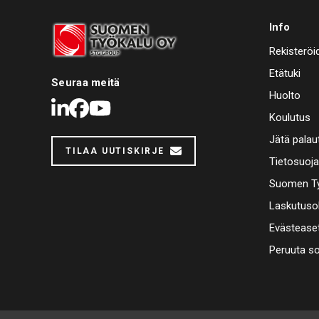
Info
Rekisteröi
Etätuki
Seuraa meitä
Huolto
LinkedIn
Facebook
Youtube
Koulutus
Jätä palau
TILAA UUTISKIRJE
Tietosuoj
Suomen Ty
Laskutuso
Evästease
Peruuta s