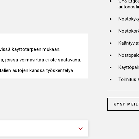
GYS ErgoLi
autonosti
Nostokyky
Nostokor
Kääntyvi
tävissä käyttötarpeen mukaan.
Nostopalo
a, joissa voimavirtaa ei ole saatavana.
Käyttöpai
alien autojen kanssa työskentelyä.
Toimitus s
KYSY MEIL