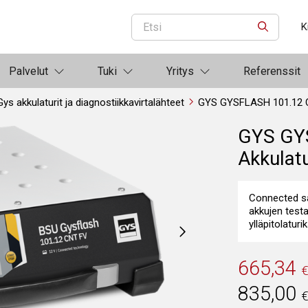
K
ETSI
Palvelut
Tuki
Yritys
Referenssit
Gys akkulaturit ja diagnostiikkavirtalähteet
GYS GYSFLASH 101.12 CN
GYS GY
Akkulatu
Connected sa
akkujen testa
ylläpitolaturik
665,34
835,00