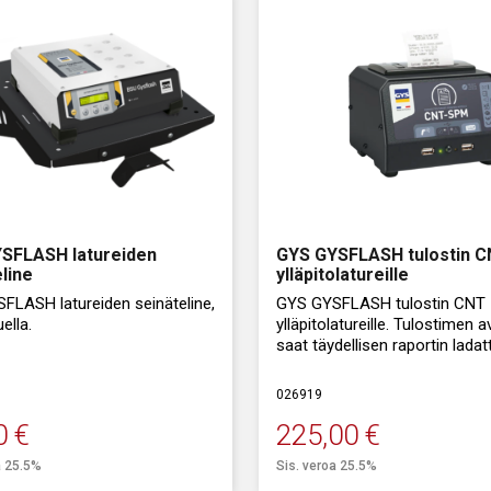
Ei ulkoist
Helppo ja
GYSFLASH 
5 m latau
SFLASH latureiden
GYS GYSFLASH tulostin 
line
ylläpitolatureille
FLASH latureiden seinäteline,
GYS GYSFLASH tulostin CNT
ella.
ylläpitolatureille. Tulostimen a
saat täydellisen raportin lada
laturi on helppo ottaa/nostaa
akusta.
nätelineestä, ei kiinteää
026919
ta.
Magneettikiinnitys pitää tulos
0
€
paikallaan.
225,00
€
a 25.5%
Sis. veroa 25.5%