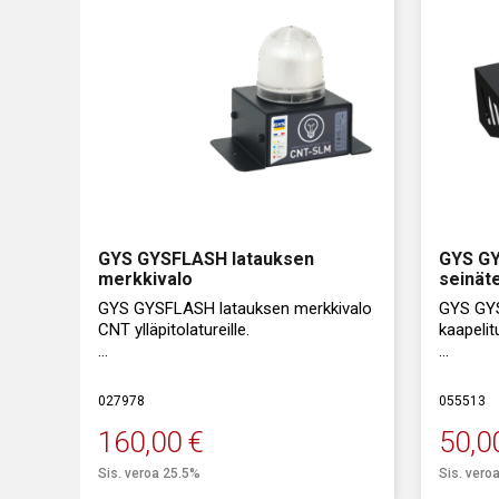
GYS GYSFLASH latauksen
GYS GY
merkkivalo
seinäte
GYS GYSFLASH latauksen merkkivalo
GYS GYS
CNT ylläpitolatureille.
kaapelitu
Merkkivalon avulla voi nähdä etäältä
Ylläpito
latauksen tilan (eri väreissä).
pois sei
027978
055513
asennus
160,00
€
50,0
Sis. veroa 25.5%
Sis. vero