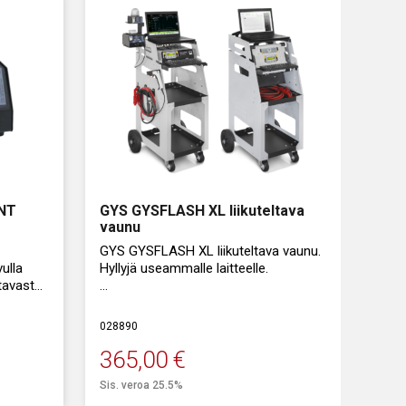
a tuuletusta, hiljainen. Ei pölyyntymistä
 selkeä Suomenkielinen käyttöliittymä
101.12 CNT akkulaturi sopii 12 V akuille
skaapelit, saatavana myös 2,5 m kaapeleilla
CNT
GYS GYSFLASH XL liikuteltava
vaunu
GYS GYSFLASH XL liikuteltava vaunu.
vulla
Hyllyjä useammalle laitteelle.
ttavasta
Vaunu helpottaa ylläpitolaturin ym.
testereiden siirtoa työpisteen lähelle.
028890
timen
365,00
€
Sis. veroa 25.5%