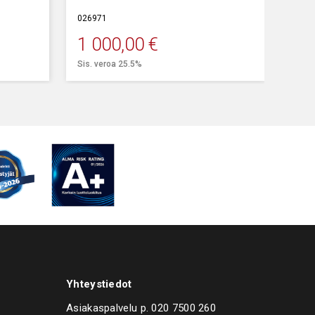
ylläpitolaturiksi esittelyautoille.
026971
1 000,00
€
Sis. veroa 25.5%
Yhteystiedot
Asiakaspalvelu p.
020 7500 260