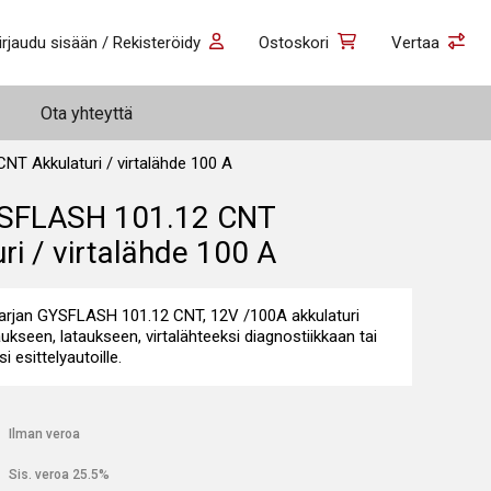
irjaudu sisään / Rekisteröidy
Ostoskori
Vertaa
Ota yhteyttä
T Akkulaturi / virtalähde 100 A
SFLASH 101.12 CNT
ri / virtalähde 100 A
rjan GYSFLASH 101.12 CNT, 12V /100A akkulaturi
ukseen, lataukseen, virtalähteeksi diagnostiikkaan tai
si esittelyautoille.
€
Ilman veroa
€
Sis. veroa 25.5%