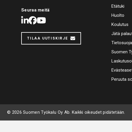
Etätuki
Seuraa meitä
Huolto
LinkedIn
Facebook
Youtube
Koulutus
Jätä palau
TILAA UUTISKIRJE
Tietosuoj
Suomen Ty
Laskutuso
Evästease
Peruuta s
© 2026 Suomen Työkalu Oy Ab. Kaikki oikeudet pidätetään.