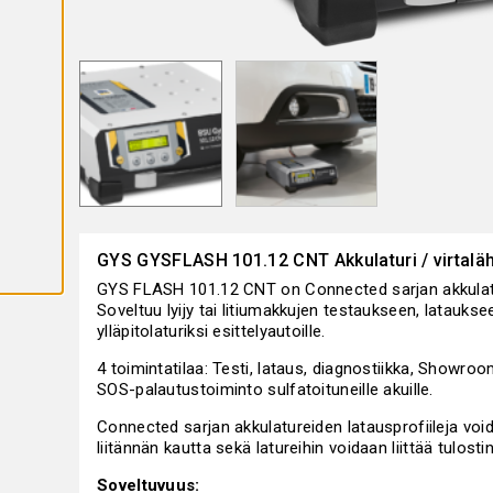
K
A
I
K
K
I
E
V
Ä
S
T
E
E
T
GYS GYSFLASH 101.12 CNT Akkulaturi / virtalä
GYS FLASH 101.12 CNT on Connected sarjan akkulaturi 
Soveltuu lyijy tai litiumakkujen testaukseen, lataukse
ylläpitolaturiksi esittelyautoille.
4 toimintatilaa: Testi, lataus, diagnostiikka, Showroom
SOS-palautustoiminto sulfatoituneille akuille.
Connected sarjan akkulatureiden latausprofiileja voi
liitännän kautta sekä latureihin voidaan liittää tulostin
Soveltuvuus: