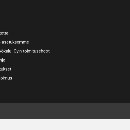
tetta
a-asetuksemme
ökalu Oy:n toimitusehdot
hje
tukset
opimus