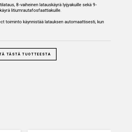
lataus, 8-vaiheinen latauskäyrä lyijyakuille sekä 9-
käyrä litiumrautafosfaattiakuille.
ct toiminto käynnistää latauksen automaattisesti, kun
tkettynä laturiin
inen uudelleen käynnistys sähkökatkon jälkeen
oria ja tiedot voidaan siirtää USB-muistilla tietokoneelle
TÄ TÄSTÄ TUOTTEESTA
 taulukkoina
 Showroom tila ja automaattinen uudelleen käynnistys
n valittuun ohjelmaan sähkökatkoksen jälkeen
köjärjestelmän suojaus oikosulkuja ja napaisuuden
ta vastaan sekä kipinöinninestojärjestelmä
n valvonta estää ylikuumenemisen
keus, mahtuu auton alle esittelytilassa
i mahdollistaa paremman tehosuhteen verrattuna painoon