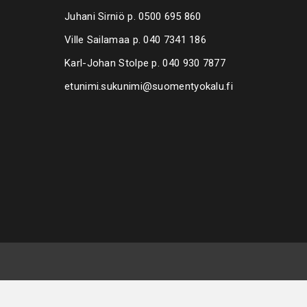
Juhani Sirniö p.
0500 695 860
Ville Sailamaa p.
040 7341 186
Karl-Johan Stolpe p.
040 930 7877
etunimi.sukunimi@suomentyokalu.fi