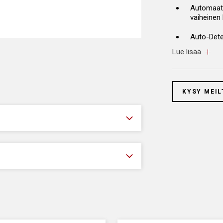
Automaatti
vaiheinen 
Auto-Dete
akku on ky
Lue lisää
Automaatt
Lataushist
KYSY MEIL
ja käyttää
Lukittava
edellisee
Auton säh
vaihtumis
Lämpötila
Matala kor
Invertter
(4,7 kg)