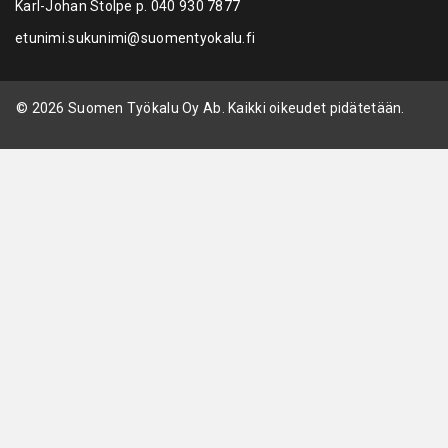
Karl-Johan Stolpe p.
040 930 7877
etunimi.sukunimi@suomentyokalu.fi
© 2026 Suomen Työkalu Oy Ab. Kaikki oikeudet pidätetään.