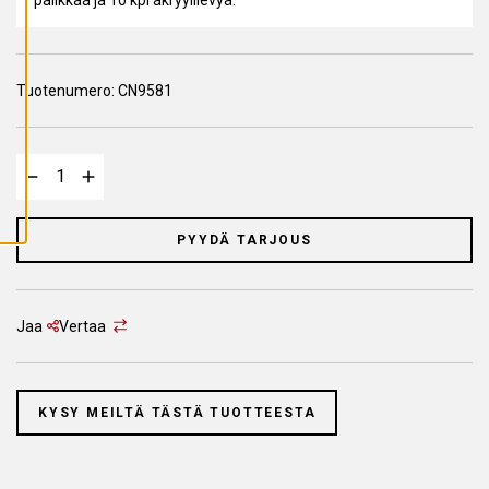
A
I
K
K
I
E
Tuotenumero:
CN9581
V
Ä
S
T
E
E
T
PYYDÄ TARJOUS
Jaa
Vertaa
KYSY MEILTÄ TÄSTÄ TUOTTEESTA