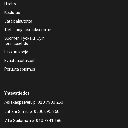
Huolto
Koulutus
Jätä palautetta
Tietosuoja-asetuksemme
Suomen Työkalu Oy:n
toimitusehdot
Laskutusohje
Evästeasetukset
Peruuta sopimus
Yhteystiedot
Asiakaspalvelu p.
020 7500 260
Juhani Sirniö p.
0500 695 860
Ville Sailamaa p.
040 7341 186