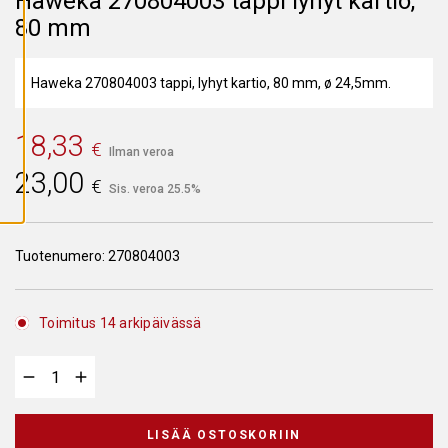
Haweka 270804003 tappi lyhyt kartio,
A
80 mm
I
K
K
I
E
Haweka 270804003 tappi, lyhyt kartio, 80 mm, ø 24,5mm.
V
Ä
S
T
18,33
€
E
Ilman veroa
E
23,00
T
€
Sis. veroa 25.5%
Tuotenumero:
270804003
Toimitus 14 arkipäivässä
LISÄÄ OSTOSKORIIN