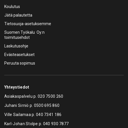
Koulutus
Jätä palautetta
Tietosuoja-asetuksemme
Suomen Työkalu Oy:n
toimitusehdot
Laskutusohje
Evästeasetukset
Peruuta sopimus
Yhteystiedot
Asiakaspalvelu p.
020 7500 260
Juhani Sirniö p.
0500 695 860
Ville Sailamaa p.
040 7341 186
Karl-Johan Stolpe p.
040 930 7877