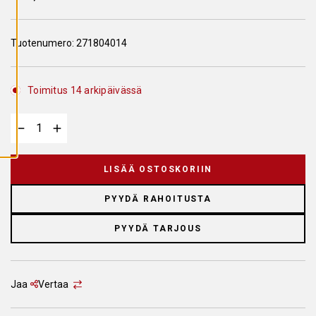
A
I
K
K
Tuotenumero:
271804014
I
E
V
Ä
S
Toimitus 14 arkipäivässä
T
E
E
T
LISÄÄ OSTOSKORIIN
PYYDÄ RAHOITUSTA
PYYDÄ TARJOUS
Jaa
Vertaa