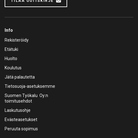
TILAA UUTISKIRJE
Info
Rekisteröidy
Etätuki
Huolto
Koulutus
Jätä palautetta
Tietosuoja-asetuksemme
Suomen Työkalu Oy:n
toimitusehdot
Laskutusohje
Evästeasetukset
Peruuta sopimus