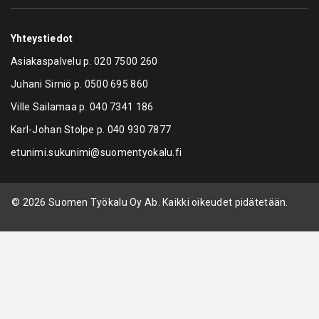
Yhteystiedot
Asiakaspalvelu p.
020 7500 260
Juhani Sirniö p.
0500 695 860
Ville Sailamaa p.
040 7341 186
Karl-Johan Stolpe p.
040 930 7877
etunimi.sukunimi@suomentyokalu.fi
© 2026 Suomen Työkalu Oy Ab. Kaikki oikeudet pidätetään.